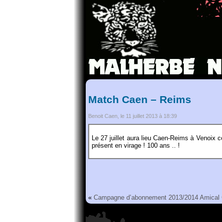
Match Caen – Reims
Benoit Caen, le 11 juillet 2013 à 18:39
Le 27 juillet aura lieu Caen-Reims à Venoi
présent en virage ! 100 ans .. !
«
Campagne d’abonnement 2013/2014
Amical 