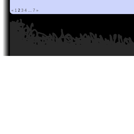
«
1
2
3
4
…
7
»