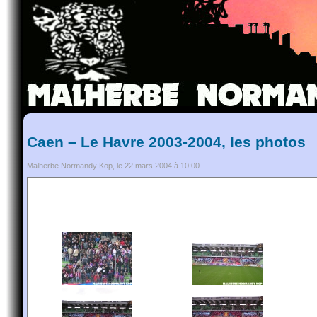
Caen – Le Havre 2003-2004, les photos
Malherbe Normandy Kop, le 22 mars 2004 à 10:00