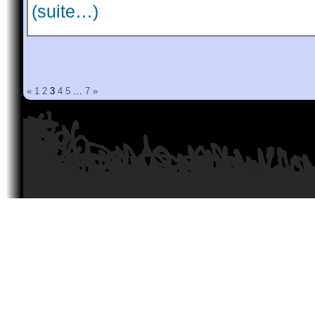
(suite…)
«
1
2
3
4
5
…
7
»