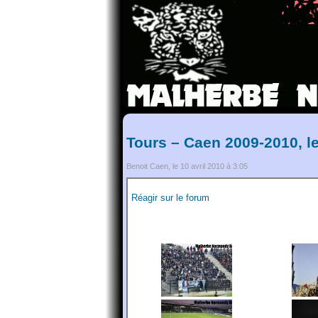
Tours – Caen 2009-2010, l
Benoit Caen, le 10 avril 2010 à 3:05
Réagir sur le forum