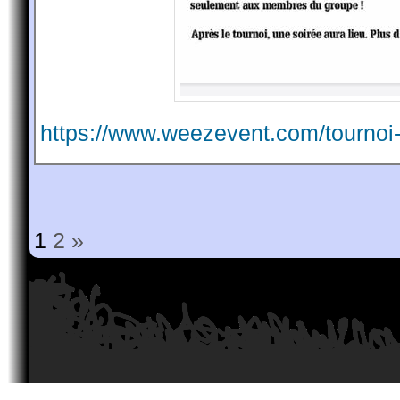
https://www.weezevent.com/tournoi
1
2
»