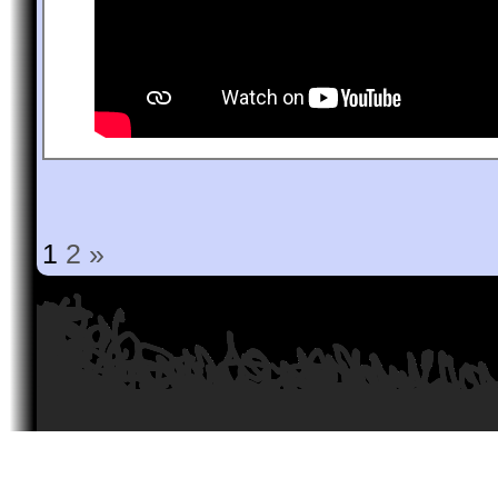
1
2
»