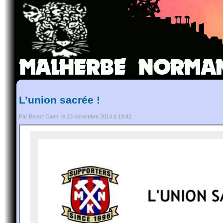
L’union sacrée !
Par Benoit Caen, le 23 novembre 2014 à 19:42