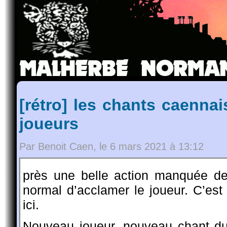
[rétro] les chants caenna
joueurs
Par Benoit Caen, le 6 mars 2021 à 13:12
près une belle action manquée de 
normal d’acclamer le joueur. C’es
ici.
Nouveau joueur, nouveau chant 