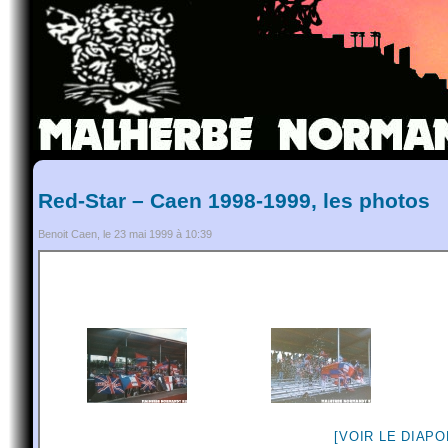
Red-Star – Caen 1998-1999, les photos
Benoit Caen, le 23 mai 1999 à 10:39
[VOIR LE DIAP