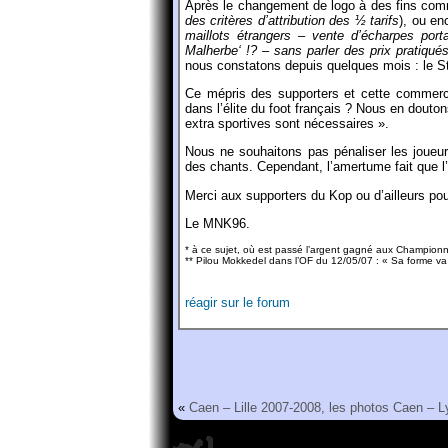
Après le changement de logo à des fins comm
des critères d’attribution des ½ tarifs
), ou e
maillots étrangers – vente d’écharpes port
Malherbe‘ !? – sans parler des prix pratiqué
nous constatons depuis quelques mois : le St
Ce mépris des supporters et cette commercia
dans l’élite du foot français ? Nous en douto
extra sportives sont nécessaires ».
Nous ne souhaitons pas pénaliser les joueur
des chants. Cependant, l’amertume fait que l
Merci aux supporters du Kop ou d’ailleurs po
Le MNK96.
* à ce sujet, où est passé l’argent gagné aux Champion
** Pilou Mokkedel dans l’OF du 12/05/07 : « Sa forme va n
réagir sur le forum
«
Caen – Lille 2007-2008, les photos
Caen – L