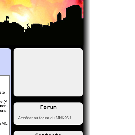
ste :
ale
(A
 non-
Forum
éens,
Accéder au forum du MNK96 !
u SMC