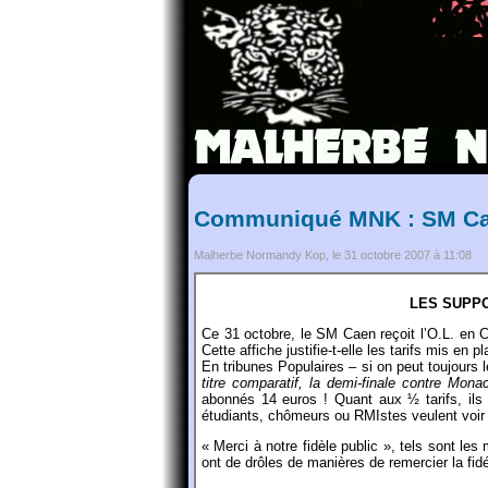
Communiqué MNK : SM Ca
Malherbe Normandy Kop, le 31 octobre 2007 à 11:08
LES SUPPO
Ce 31 octobre, le SM Caen reçoit l’O.L. en Co
Cette affiche justifie-t-elle les tarifs mis en p
En tribunes Populaires – si on peut toujours 
titre comparatif, la demi-finale contre Mon
abonnés 14 euros ! Quant aux ½ tarifs, ils
étudiants, chômeurs ou RMIstes veulent voir le
« Merci à notre fidèle public », tels sont le
ont de drôles de manières de remercier la fidél