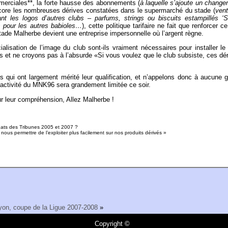
erciales**, la forte hausse des abonnements (
à laquelle s’ajoute un chang
ncore les nombreuses dérives constatées dans le supermarché du stade (
vent
ant les logos d’autres clubs – parfums, strings ou biscuits estampillés ‘
s pour les autres babioles…
), cette politique tarifaire ne fait que renforcer c
ade Malherbe devient une entreprise impersonnelle où l’argent règne.
lisation de l’image du club sont-ils vraiment nécessaires pour installer le
ns et ne croyons pas à l’absurde «Si vous voulez que le club subsiste, ces dé
s qui ont largement mérité leur qualification, et n’appelons donc à aucune 
’activité du MNK96 sera grandement limitée ce soir.
ur leur compréhension, Allez Malherbe !
nats des Tribunes 2005 et 2007 ?
ous permettre de l’exploiter plus facilement sur nos produits dérivés »
yon, coupe de la Ligue 2007-2008
»
Copyright ©