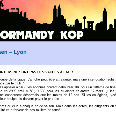
en – Lyon
RTERS NE SONT PAS DES VACHES À LAIT !
upe de la Ligue. L’affiche peut être attrayante, mais une interrogation subsi
lace par le club ?
les appeler ainsi -, les abonnés doivent débourser 10€ pour un 1/8ème de fin
aco en 2005 était à 7€ ; 3.50€ pour les étudiants et autres ½ tarifs…)
, les
 ne concernent désormais que les moins de 12 ans. Si les collégiens, lyc
ur équipe, ils doivent payer le prix fort.
s mots du club à chaque fin de saison. Mais dans les actes, les dirigeants d
ité et la ferveur de ses milliers de fans*.