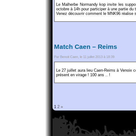
Le Malherbe Normandy kop invite les suppor
octobre à 14h pour participer à une partie du 
Venez découvrir comment le MNK96 réalise s
Match Caen – Reims
Par Benoit Caen, le 11 juillet 2013 à 18:39
Le 27 juillet aura lieu Caen-Reims à Venoi
présent en virage ! 100 ans .. !
1
2
»