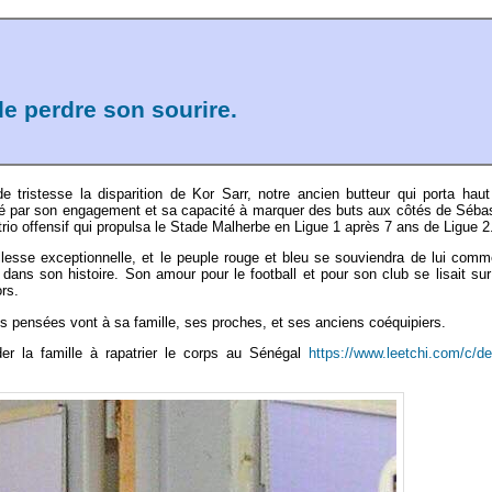
de perdre son sourire.
 tristesse la disparition de Kor Sarr, notre ancien butteur qui porta hau
ué par son engagement et sa capacité à marquer des buts aux côtés de Séba
 trio offensif qui propulsa le Stade Malherbe en Ligue 1 après 7 ans de Ligue 2
illesse exceptionnelle, et le peuple rouge et bleu se souviendra de lui com
 dans son histoire. Son amour pour le football et pour son club se lisait su
rs.
os pensées vont à sa famille, ses proches, et ses anciens coéquipiers.
er la famille à rapatrier le corps au Sénégal
https://www.leetchi.com/c/d