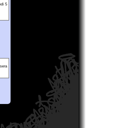
edi 5
 sera