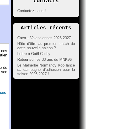
Contacts
Contactez-nous !
Articles récents
Caen – Valenciennes 2026-2027
Hâte d’être au premier match de
cette nouvelle saison ?
t nos
Lettre à Gaël Clichy
stien
Retour sur les 30 ans du MNK96
.
Le Malherbe Normandy Kop lance
me du
sa campagne d’adhésion pour la
r son
saison 2026-2027 !
eces-