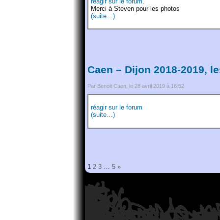
réagir sur le forum
.
Merci à Steven pour les photos
(suite…)
Caen – Dijon 2018-2019, le
Par Benoit Caen, le 28 avril 2019 à 16:52
réagir sur le forum
(suite…)
1
2
3
…
5
»