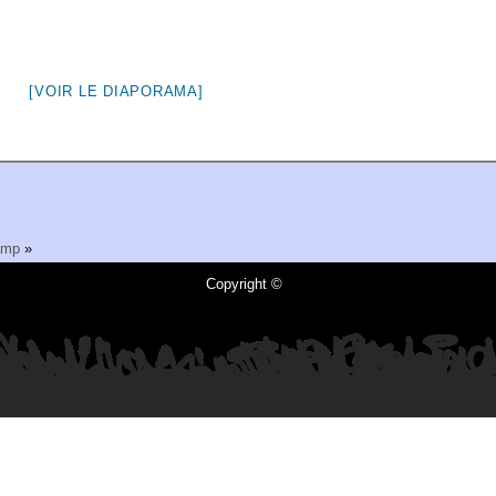
[VOIR LE DIAPORAMA]
amp
»
Copyright ©