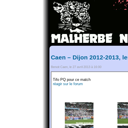
Caen – Dijon 2012-2013, l
Benoit Caen, le 27 avril 2013 à 16:00
Tifo PQ pour ce match
réagir sur le forum