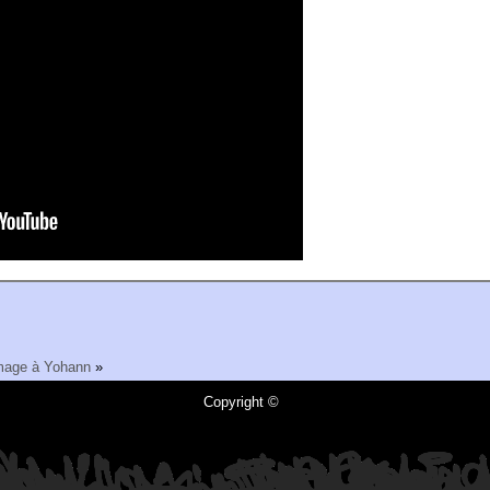
mage à Yohann
»
Copyright ©