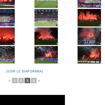
[VOIR LE DIAPORAMA]
◄
1
2
3
4
►