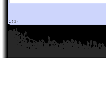
1
2
3
»