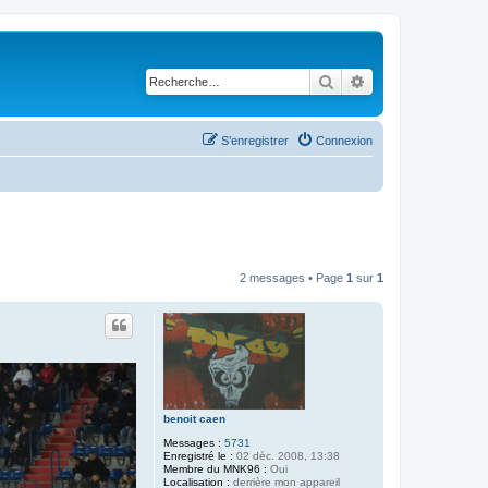
Rechercher
Recherche avancé
S’enregistrer
Connexion
2 messages • Page
1
sur
1
benoit caen
Messages :
5731
Enregistré le :
02 déc. 2008, 13:38
Membre du MNK96 :
Oui
Localisation :
derrière mon appareil