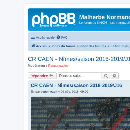
Malherbe Norman
Le forum du MNK96 - Les retrouvaill
Accès rapide
FAQ
Accueil
Index du forum
Index des forums
Le forum d
CR CAEN - Nîmes/saison 2018-2019/J
Modérateur :
Responsables
Rechercher
Recher
Répondre
CR CAEN - Nîmes/saison 2018-2019/J16
M
par
benoit caen
»
06 déc. 2018, 09:00
e
s
s
a
g
e