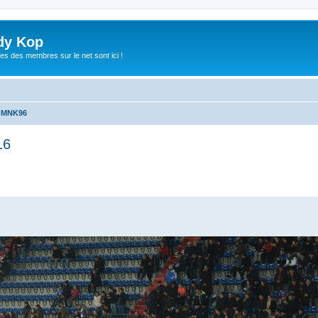
dy Kop
es des membres sur le net sont ici !
u MNK96
16
che avancée