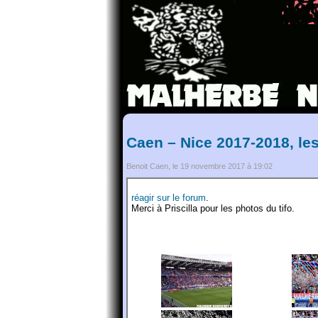
Caen – Nice 2017-2018, le
Benoit Caen, le 19 novembre 2017 à 19:02
réagir sur le forum
.
Merci à Priscilla pour les photos du tifo.