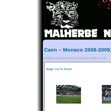
Caen – Monaco 2008-2009,
Malherbe Normandy Kop, le 19 janvier 2009 à 14:00
réagir sur le forum