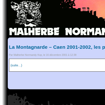
La Montagnarde – Caen 2001-2002, les 
Par Malherbe Normandy Kop, le 16 décembre 2001 à 12:38
(suite…)