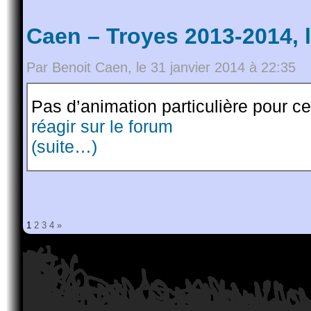
Caen – Troyes 2013-2014, 
Par Benoit Caen, le 31 janvier 2014 à 22:35
Pas d’animation particulière pour c
réagir sur le forum
(suite…)
1
2
3
4
»