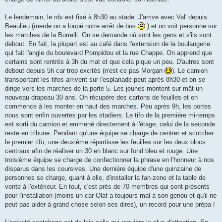
Le lendemain, le rdv est fixé à 8h30 au stade. J'arrive avec Val' depuis
Beaulieu (merde on a loupé notre arrêt de bus
) et on voit personne sur
les marches de la Borrelli. On se demande où sont les gens et s'ils sont
debout. En fait, la plupart est au café dans l'extension de la boulangerie
qui fait l'angle du boulevard Pompidou et la rue Chappe. On apprend que
certains sont rentrés à 3h du mat et que cela pique un peu. D'autres sont
debout depuis 5h car trop excités (n'est-ce pas Morgan
). Le camion
transportant les tifos arrivent sur l'esplanade peut après 8h30 et on se
dirige vers les marches de la porte 5. Les jeunes montent sur mât un
nouveau drapeau 30 ans. On récupère des cartons de feuilles et on
commence à les monter en haut des marches. Peu après 9h, les portes
nous sont enfin ouvertes par les stadiers. Le tifo de la première mi-temps
est sorti du camion et emmené directement à l'étage; celui de la seconde
reste en tribune. Pendant qu'une équipe se charge de centrer et scotcher
le premier tifo, une deuxième répartisse les feuilles sur les deux blocs
centraux afin de réaliser un 30 en blanc sur fond bleu et rouge. Une
troisième équipe se charge de confectionner la phrase en l'honneur à nos
disparus dans les coursives. Une dernière équipe d'une quinzaine de
personnes se charge, quant à elle, d'installer la fan-zone et la table de
vente à l'extérieur. En tout, c'est près de 70 membres qui sont présents
pour l'installation (moins un car Olaf a toujours mal à son genou et qu'il ne
peut pas aider à grand chose selon ses dires), un record pour une prépa !