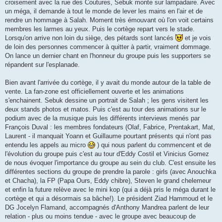
croisement avec la rue des Coutures, Sebuk monte sur lampadaire. Avec
un méga, il demande à tout le monde de lever les mains en l'air et de
rendre un hommage à Salah. Moment très émouvant où l'on voit certains
membres les larmes au yeux. Puis le cortège repart vers le stade.
Lorsqu'on arrive non loin du siège, des pétards sont lancés
et je vois
de loin des personnes commencer à quitter à partir, vraiment dommage.
On lance un dernier chant en l'honneur du groupe puis les supporters se
répandent sur l'esplanade.
Bien avant l'arrivée du cortège, il y avait du monde autour de la table de
vente. La fan-zone est officiellement ouverte et les animations
s'enchainent. Sebuk dessine un portrait de Salah ; les gens visitent les
deux stands photos et matos. Puis c'est au tour des animations sur le
podium avec de la musique puis les différents interviews menés par
François Duval : les membres fondateurs (Olaf, Fabrice, Prentakart, Mat,
Laurent - il manquait Yoann et Guillaume pourtant présents qui n'ont pas
entendu les appels au micro
) qui nous parlent du commencent et de
l'évolution du groupe puis c'est au tour d'Eddy Costil et Vinicius Gomez
de nous évoquer l'importance du groupe au sein du club. C'est ensuite les
différentes sections du groupe de prendre la parole : girls (avec Anouchka
et Chacha), la FP (Papa Ours, Eddy chibre), Steven le grand chelemeur
et enfin la future relève avec le mini kop (qui a déjà pris le méga durant le
cortège et qui a désormais sa bâche!). Le président Ziad Hammoud et le
DG Jocelyn Flamand, accompagnés d'Anthony Mandrea parlent de leur
relation - plus ou moins tendue - avec le groupe avec beaucoup de