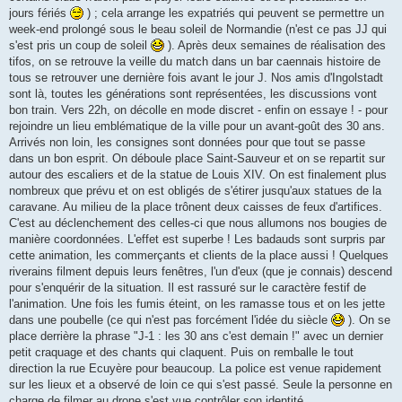
jours fériés
) ; cela arrange les expatriés qui peuvent se permettre un
week-end prolongé sous le beau soleil de Normandie (n'est ce pas JJ qui
s'est pris un coup de soleil
). Après deux semaines de réalisation des
tifos, on se retrouve la veille du match dans un bar caennais histoire de
tous se retrouver une dernière fois avant le jour J. Nos amis d'Ingolstadt
sont là, toutes les générations sont représentées, les discussions vont
bon train. Vers 22h, on décolle en mode discret - enfin on essaye ! - pour
rejoindre un lieu emblématique de la ville pour un avant-goût des 30 ans.
Arrivés non loin, les consignes sont données pour que tout se passe
dans un bon esprit. On déboule place Saint-Sauveur et on se repartit sur
autour des escaliers et de la statue de Louis XIV. On est finalement plus
nombreux que prévu et on est obligés de s'étirer jusqu'aux statues de la
caravane. Au milieu de la place trônent deux caisses de feux d'artifices.
C'est au déclenchement des celles-ci que nous allumons nos bougies de
manière coordonnées. L'effet est superbe ! Les badauds sont surpris par
cette animation, les commerçants et clients de la place aussi ! Quelques
riverains filment depuis leurs fenêtres, l'un d'eux (que je connais) descend
pour s'enquérir de la situation. Il est rassuré sur le caractère festif de
l'animation. Une fois les fumis éteint, on les ramasse tous et on les jette
dans une poubelle (ce qui n'est pas forcément l'idée du siècle
). On se
place derrière la phrase "J-1 : les 30 ans c'est demain !" avec un dernier
petit craquage et des chants qui claquent. Puis on remballe le tout
direction la rue Ecuyère pour beaucoup. La police est venue rapidement
sur les lieux et a observé de loin ce qui s'est passé. Seule la personne en
charge de filmer au drone s'est vue contrôler son identité.