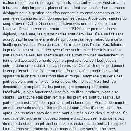
réalisé rapidement du cortège. Lorsqu'ils repartent vers les vestiaires, la
tribune est déjà largement pleine et ils se font ovationnés. Les membres
désignés pour la gestion des tifos gagnent leurs emplacements et les
premières consignes sont données par les capos. A quelques minutes du
coup d'envoi, Olaf et Gourou sont interviewés une nouvelle fois par
François Duval au bord du terrain. Il est 19h20 et le premier tifo est
déployé, une à une, les quatre parties sont déroulées. Cela se fait sans
accroc sauf la dernière à la droite qui connait un léger retard dû à de la
ficelle qui s'est mal déroulée mais tout rendre dans l'ordre. Parallèlement,
la partie haute est aussi déployée d'une seule traite. Une fois les deux
parties bien calées, les spectateurs des autres tribunes déclenchent un
tonnerre d'applaudissements pour le spectacle réalisé ! Les joueurs
entrent enfin sur le terrain suivis de près par Olaf et Gourou qui donnent
le coup d'envoi ! Une fois le premier tifo remballé, la partie basse fait
apparaître le chiffre 30 sur fond bleu et rouge. Dommage que certaines
parties soient peu remplies, le rendu eut été meilleur. Mais bref, ce
deuxième tifo proposé par les jeunes, que beaucoup ont pensé
irréalisable, a bien fonctionné. Une fois les tifos terminés, place aux
chants ! La tribune était bien remplie, les premiers sont puissants. La
partie haute est aussi de la partie et cela claque bien. Vers la 30e minute,
on sort une voile avec la tête de léopard surmontée d'un "30 ans". Peu
après, les premiers pots de fumée sont allumés suivis des fumigènes. Ce
craquage déclenche un nouveau tonnerre d'applaudissements de la part
du reste du stade, un joli pied de nez aux instances du football français !
La mi-temps se termine sans but mais dans une sacrée ambiance.