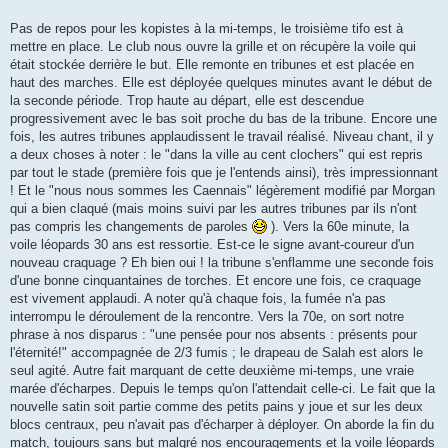
Pas de repos pour les kopistes à la mi-temps, le troisième tifo est à
mettre en place. Le club nous ouvre la grille et on récupère la voile qui
était stockée derrière le but. Elle remonte en tribunes et est placée en
haut des marches. Elle est déployée quelques minutes avant le début de
la seconde période. Trop haute au départ, elle est descendue
progressivement avec le bas soit proche du bas de la tribune. Encore une
fois, les autres tribunes applaudissent le travail réalisé. Niveau chant, il y
a deux choses à noter : le "dans la ville au cent clochers" qui est repris
par tout le stade (première fois que je l'entends ainsi), très impressionnant
! Et le "nous nous sommes les Caennais" légèrement modifié par Morgan
qui a bien claqué (mais moins suivi par les autres tribunes par ils n'ont
pas compris les changements de paroles
). Vers la 60e minute, la
voile léopards 30 ans est ressortie. Est-ce le signe avant-coureur d'un
nouveau craquage ? Eh bien oui ! la tribune s'enflamme une seconde fois
d'une bonne cinquantaines de torches. Et encore une fois, ce craquage
est vivement applaudi. A noter qu'à chaque fois, la fumée n'a pas
interrompu le déroulement de la rencontre. Vers la 70e, on sort notre
phrase à nos disparus : "une pensée pour nos absents : présents pour
l'éternité!" accompagnée de 2/3 fumis ; le drapeau de Salah est alors le
seul agité. Autre fait marquant de cette deuxième mi-temps, une vraie
marée d'écharpes. Depuis le temps qu'on l'attendait celle-ci. Le fait que la
nouvelle satin soit partie comme des petits pains y joue et sur les deux
blocs centraux, peu n'avait pas d'écharper à déployer. On aborde la fin du
match, toujours sans but malgré nos encouragements et la voile léopards