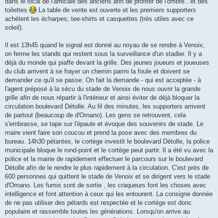
dans le local de l'amicale des anciens afin de profiter de l'ombre...et des
toilettes
La table de vente est ouverte et les premiers supporters
achètent les écharpes; tee-shirts et casquettes (très utiles avec ce
soleil).
Il est 13h45 quand le signal est donné au noyau de se rendre à Venoix,
on ferme les stands qui restent sous la surveillance d'un stadier. Il y a
déjà du monde qui piaffe devant la grille. Des jeunes joueurs et joueuses
du club arrivent à se frayer un chemin parmi la foule et doivent se
demander ce qu'il se passe. On fait la demande - qui est acceptée - à
l'agent préposé à la sécu du stade de Venoix de nous ouvrir la grande
grille afin de nous répartir à l'intérieur et ainsi éviter de déjà bloquer la
circulation boulevard Détolle. Au fil des minutes, les supporters arrivent
de partout (beaucoup de d'Ornano). Les gens se retrouvent, cela
s'embrasse, se tape sur l'épaule et évoque des souvenirs de stade. Le
maire vient faire son coucou et prend la pose avec des membres du
bureau. 14h30 pétantes, le cortège investit le boulevard Détolle, la police
municipale bloque le rond-point et le cortège peut partir. Il a été vu avec la
police et la mairie de rapidement effectuer le parcours sur le boulevard
Détolle afin de le rendre le plus rapidement à la circulation. C'est près de
600 personnes qui quittent le stade de Venoix et se dirigent vers le stade
d'Ornano. Les fumis sont de sortie , les craqueurs font les choses avec
intelligence et font attention à ceux qui les entourent. La consigne donnée
de ne pas utiliser des pétards est respectée et le cortège est donc
populaire et rassemble toutes les générations. Lorsqu'on arrive au