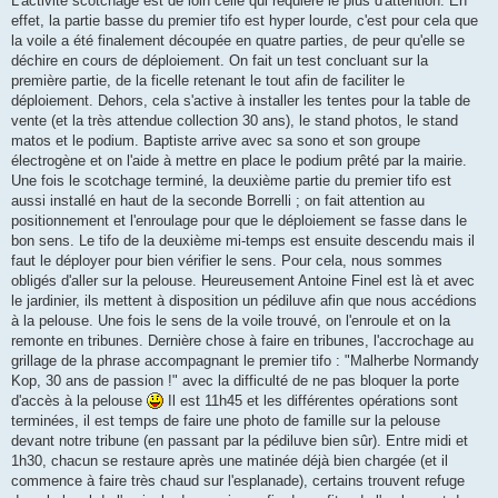
L'activité scotchage est de loin celle qui requière le plus d'attention. En
effet, la partie basse du premier tifo est hyper lourde, c'est pour cela que
la voile a été finalement découpée en quatre parties, de peur qu'elle se
déchire en cours de déploiement. On fait un test concluant sur la
première partie, de la ficelle retenant le tout afin de faciliter le
déploiement. Dehors, cela s'active à installer les tentes pour la table de
vente (et la très attendue collection 30 ans), le stand photos, le stand
matos et le podium. Baptiste arrive avec sa sono et son groupe
électrogène et on l'aide à mettre en place le podium prêté par la mairie.
Une fois le scotchage terminé, la deuxième partie du premier tifo est
aussi installé en haut de la seconde Borrelli ; on fait attention au
positionnement et l'enroulage pour que le déploiement se fasse dans le
bon sens. Le tifo de la deuxième mi-temps est ensuite descendu mais il
faut le déployer pour bien vérifier le sens. Pour cela, nous sommes
obligés d'aller sur la pelouse. Heureusement Antoine Finel est là et avec
le jardinier, ils mettent à disposition un pédiluve afin que nous accédions
à la pelouse. Une fois le sens de la voile trouvé, on l'enroule et on la
remonte en tribunes. Dernière chose à faire en tribunes, l'accrochage au
grillage de la phrase accompagnant le premier tifo : "Malherbe Normandy
Kop, 30 ans de passion !" avec la difficulté de ne pas bloquer la porte
d'accès à la pelouse
Il est 11h45 et les différentes opérations sont
terminées, il est temps de faire une photo de famille sur la pelouse
devant notre tribune (en passant par la pédiluve bien sûr). Entre midi et
1h30, chacun se restaure après une matinée déjà bien chargée (et il
commence à faire très chaud sur l'esplanade), certains trouvent refuge