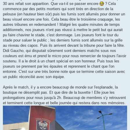
30 ans refait son apparition. Que va-t-il se passer encore
? Cela
commence par des petits mortiers qui sont tirés en direction de la
pelouse (en hauteur bien sûr) puis les fumis sont allumés pour donner un
beau visuel encore une fois. Cela beau être le troisième craquage, les
autres tribunes en redemandent ! Malgré les quatre minutes de temps
additionnels, nos joueurs n'ont pas réussi à mettre le petit but qui aurait
pu faire chavirer le stade, c'est dommage. Les joueurs font le tour du
stade pour saluer le public ; les derniers fumis sont allumés sur la grille
au niveau des capos. Puis ils arrivent devant la tribune pour faire la fête.
Didi Gaucho, qui disputait sûrement sont derniers matchs sous nos
couleurs est ému et prend le micro pour nous remercier de toujours l'avoir
soutenu. Il a le droit à un chant spécial en son honneur. Puis tous les
joueurs se prennent par les épaules et reprennent le chant que l'on
entonne. C'est sur une très bonne note que se termine cette saison avec
un public réconcilié avec son équipe.
Après le match, il y a encore beaucoup de monde sur l'esplanade, la
boutique ne désemplit pas. Et que dire de la buvette ! Elle joue les
prolongations pour nous jusqu'à 2h. Beaucoup de membres s'y retrouvent
et terminent cette longue et belle journée qui restera dans nos mémoires.