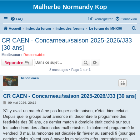
Malherbe Normandy Kop
FAQ
S’enregistrer
Connexion
R
Accueil
Index du forum
Index des forums
Le forum du MNK96
e
CR CAEN - Concarneau/saison 2025-2026/J33
c
[30 ans]
h
Modérateur :
Responsables
e
Rechercher
Recherche avancée
Répondre
r
8 messages • Page
1
sur
1
c
benoit caen
h
e
CR CAEN - Concarneau/saison 2025-2026/J33 [30 ans]
r
M
09 mai 2026, 20:16
e
s
S'il y avait un match à ne pas louper cette saison, c'était bien celui-ci.
s
Depuis que le groupe avait annoncé mi décembre le programme des
a
g
festivités des 30 ans, ce dernier match à domicile était coché sur tous
e
les calendriers des afficionados malherbistes. Initialement programmé le
vendredi 8 mai, la rencontre est décalée fin février au samedi 9 (pour que
certains clubs n'aient pas à payer leurs salariés et/ou prestataires en