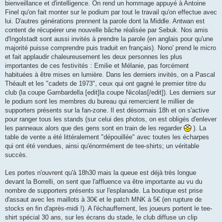
bienveillance et d'intelligence. On rend un hommage appuyé à Antoine
Finel qu'on fait monter sur le podium par tout le travail qu'on effectue avec
lui. D'autres générations prennent la parole dont la Middle. Antwan est
content de récupérer une nouvelle bâche réalisée par Sebuk. Nos amis
d'Ingolstadt sont aussi invités à prendre la parole (en anglais pour qu'une
majorité puisse comprendre puis traduit en français). Nono' prend le micro
et fait applaudir chaleureusement les deux personnes les plus
importantes de ces festivités : Emilie et Mélanie, pas forcément
habituées à être mises en lumière. Dans les derniers invités, on a Pascal
Théault et les "cadets de 1973", ceux qui ont gagné le premier titre du
club (la coupe Gambardella [edit]la coupe Nicolas[/edit]). Les derniers sur
le podium sont les membres du bureau qui remercient le millier de
supporters présents sur la fan-zone. Il est désormais 18h et on s'active
pour ranger tous les stands (sur celui des photos, on est obligés d'enlever
les panneaux alors que des gens sont en train de les regarder
). La
table de vente a été littéralement "dépouillée" avec toutes les écharpes
qui ont été vendues, ainsi qu'énormément de tee-shirts; un véritable
succès.
Les portes n'ouvrent qu'à 18h30 mais la queue est déjà très longue
devant la Borrelli, on sent que l'affluence va être importante au vu du
nombre de supporters présents sur l'esplanade. La boutique est prise
d'assaut avec les maillots à 30€ et le patch MNK à 5€ (en rupture de
stocks en fin d'après-midi !). A l'échauffement, les joueurs portent le tee-
shirt spécial 30 ans, sur les écrans du stade, le club diffuse un clip