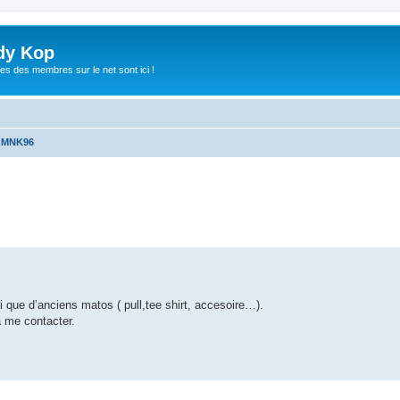
dy Kop
es des membres sur le net sont ici !
u MNK96
che avancée
i que d’anciens matos ( pull,tee shirt, accesoire…).
 me contacter.