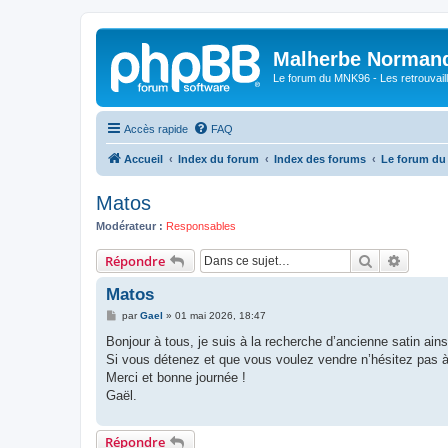
Malherbe Norman
Le forum du MNK96 - Les retrouvaill
Accès rapide
FAQ
Accueil
Index du forum
Index des forums
Le forum d
Matos
Modérateur :
Responsables
Rechercher
Recher
Répondre
Matos
M
par
Gael
»
01 mai 2026, 18:47
e
s
Bonjour à tous, je suis à la recherche d’ancienne satin ains
s
Si vous détenez et que vous voulez vendre n’hésitez pas à
a
g
Merci et bonne journée !
e
Gaël.
Répondre