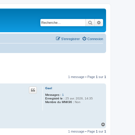
Rechercher
Recherche avancé
S’enregistrer
Connexion
1 message • Page
1
sur
1
Gael
Messages :
1
Enregistré le :
25 avr. 2026, 14:35
Membre du MNK96 :
Non
H
a
1 message • Page
1
sur
1
u