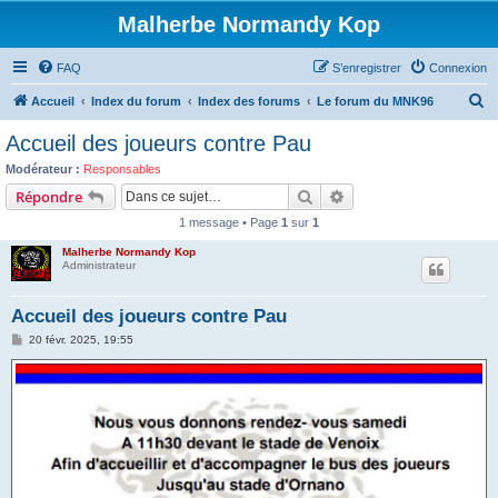
Malherbe Normandy Kop
FAQ
S’enregistrer
Connexion
R
Accueil
Index du forum
Index des forums
Le forum du MNK96
e
Accueil des joueurs contre Pau
c
Modérateur :
Responsables
h
Rechercher
Recherche avancée
Répondre
e
1 message • Page
1
sur
1
r
Malherbe Normandy Kop
c
Administrateur
h
Accueil des joueurs contre Pau
e
M
20 févr. 2025, 19:55
r
e
s
s
a
g
e