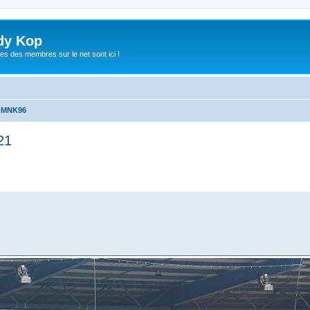
dy Kop
es des membres sur le net sont ici !
u MNK96
21
che avancée