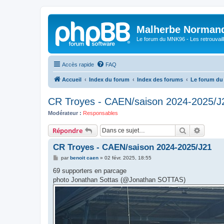
Malherbe Norman
Le forum du MNK96 - Les retrouvaill
Accès rapide
FAQ
Accueil
Index du forum
Index des forums
Le forum d
CR Troyes - CAEN/saison 2024-2025/J
Modérateur :
Responsables
Rechercher
Recher
Répondre
CR Troyes - CAEN/saison 2024-2025/J21
M
par
benoit caen
»
02 févr. 2025, 18:55
e
s
69 supporters en parcage
s
photo Jonathan Sottas (@Jonathan SOTTAS)
a
g
e