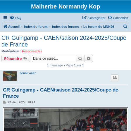
Malherbe Normandy Kop
FAQ
S’enregistrer
Connexion
R
Accueil
Index du forum
Index des forums
Le forum du MNK96
e
CR Guingamp - CAEN/saison 2024-2025/Coupe
c
de France
h
Modérateur :
Responsables
e
Rechercher
Recherche avancée
Répondre
r
1 message • Page
1
sur
1
c
benoit caen
h
e
CR Guingamp - CAEN/saison 2024-2025/Coupe de
r
France
M
23 déc. 2024, 18:21
e
s
s
a
g
e