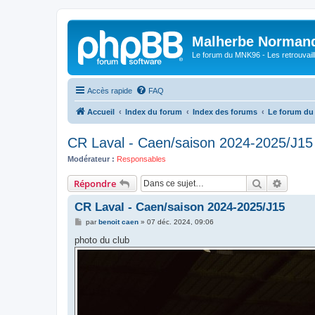
Malherbe Norman
Le forum du MNK96 - Les retrouvaill
Accès rapide
FAQ
Accueil
Index du forum
Index des forums
Le forum d
CR Laval - Caen/saison 2024-2025/J15
Modérateur :
Responsables
Rechercher
Recher
Répondre
CR Laval - Caen/saison 2024-2025/J15
M
par
benoit caen
»
07 déc. 2024, 09:06
e
s
photo du club
s
a
g
e