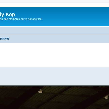
dy Kop
es des membres sur le net sont ici !
u MNK96
che avancée