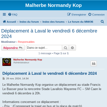
Malherbe Normandy Kop
FAQ
S’enregistrer
Connexion
R
Accueil
Index du forum
Index des forums
Le forum du MNK96
e
Déplacement à Laval le vendredi 6 décembre
c
2024
h
Modérateur :
Responsables
e
Rechercher
Recherche avancée
Répondre
r
1 message • Page
1
sur
1
c
Malherbe Normandy Kop
h
Administrateur
e
Déplacement à Laval le vendredi 6 décembre 2024
r
M
26 nov. 2024, 14:34
e
s
Le Malherbe Normandy Kop organise un déplacement au stade Francis
s
Le Basser pour la rencontre Stade Lavallois Mayenne FC – SM Caen le
a
g
vendredi 6 décembre à 20h.
e
Informations concernant ce déplacement :
- Prix : (Comprenant le trajet en bus et la place de match)