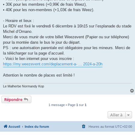
• 30€ pour les membres (+0,99€ de frais Weez),
• 40€ pour les non-membres (+1,03€ de frais Weez).
- Horaire et lieux :
Le RDV est fixé le vendredi 6 décembre à 16h15 sur l’esplanade du stade
Michel d’Ornano.
Merci de vous munir de votre billet Weezevent (Papier ou sur téléphone)
pour la montée dans le bus le jour du départ.
PS : une autorisation parentale est obligatoire pour les mineurs. Merci de
la télécharger sur la page d’accueil.
- Voici le lien internet pour vous inscrire :
https://my.weezevent.com/deplacement-a- ... 2024-a-20h
Attention le nombre de places est limité !
Le Malherbe Normandy Kop
Répondre
1 message • Page
1
sur
1
Aller à
Accueil
Index du forum
Heures au format
UTC+02:00