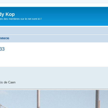
dy Kop
es des membres sur le net sont ici !
u MNK96
33
che avancée
tis de Caen