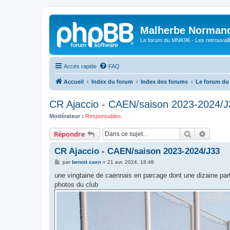
Malherbe Norman
Le forum du MNK96 - Les retrouvaill
Accès rapide
FAQ
Accueil
Index du forum
Index des forums
Le forum d
CR Ajaccio - CAEN/saison 2023-2024/J
Modérateur :
Responsables
Rechercher
Recher
Répondre
CR Ajaccio - CAEN/saison 2023-2024/J33
M
par
benoit caen
»
21 avr. 2024, 18:48
e
s
une vingtaine de caennais en parcage dont une dizaine par
s
photos du club
a
g
e