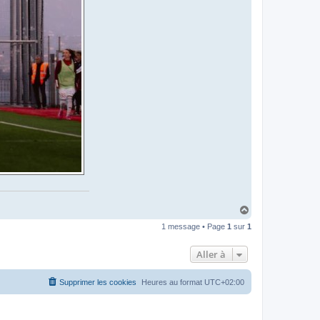
H
a
1 message • Page
1
sur
1
u
t
Aller à
Supprimer les cookies
Heures au format
UTC+02:00