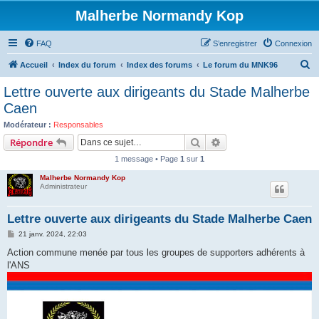
Malherbe Normandy Kop
FAQ
S’enregistrer
Connexion
R
Accueil
Index du forum
Index des forums
Le forum du MNK96
e
Lettre ouverte aux dirigeants du Stade Malherbe
c
Caen
h
Modérateur :
Responsables
e
Rechercher
Recherche avancée
Répondre
r
1 message • Page
1
sur
1
c
Malherbe Normandy Kop
h
Administrateur
e
Lettre ouverte aux dirigeants du Stade Malherbe Caen
r
M
21 janv. 2024, 22:03
e
s
Action commune menée par tous les groupes de supporters adhérents à
s
l'ANS
a
g
e