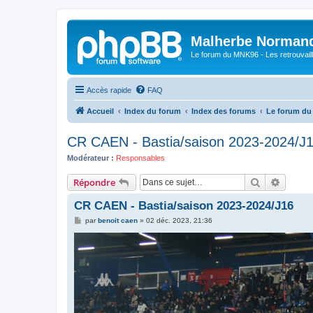
Malherbe Norman
Le forum du MNK96 - Les retrouvaill
Accès rapide
FAQ
Accueil
Index du forum
Index des forums
Le forum d
CR CAEN - Bastia/saison 2023-2024/J
Modérateur :
Responsables
Rechercher
Recher
Répondre
CR CAEN - Bastia/saison 2023-2024/J16
M
par
benoit caen
»
02 déc. 2023, 21:36
e
s
s
a
g
e