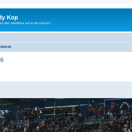
dy Kop
es des membres sur le net sont ici !
u MNK96
16
che avancée