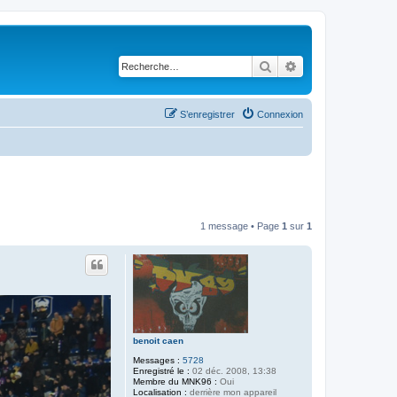
Rechercher
Recherche avancé
S’enregistrer
Connexion
1 message • Page
1
sur
1
benoit caen
Messages :
5728
Enregistré le :
02 déc. 2008, 13:38
Membre du MNK96 :
Oui
Localisation :
derrière mon appareil