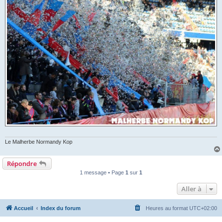
Le Malherbe Normandy Kop
Répondre
1 message • Page
1
sur
1
Aller à
Accueil
Index du forum
Heures au format
UTC+02:00