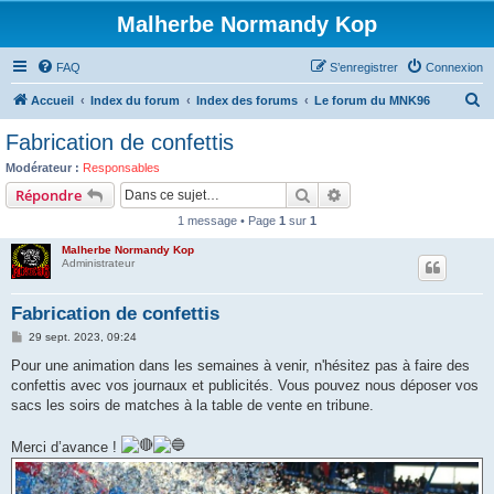
Malherbe Normandy Kop
FAQ
S’enregistrer
Connexion
R
Accueil
Index du forum
Index des forums
Le forum du MNK96
e
Fabrication de confettis
c
Modérateur :
Responsables
h
Rechercher
Recherche avancée
Répondre
e
1 message • Page
1
sur
1
r
Malherbe Normandy Kop
c
Administrateur
h
Fabrication de confettis
e
M
29 sept. 2023, 09:24
r
e
s
Pour une animation dans les semaines à venir, n'hésitez pas à faire des
s
confettis avec vos journaux et publicités. Vous pouvez nous déposer vos
a
g
sacs les soirs de matches à la table de vente en tribune.
e
Merci d’avance !