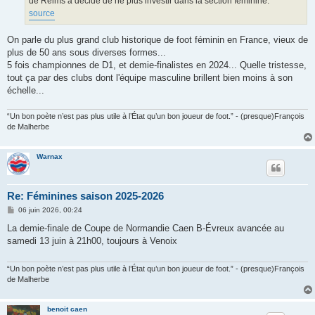
de Reims a décidé de ne plus investir dans la section féminine.
source
On parle du plus grand club historique de foot féminin en France, vieux de
plus de 50 ans sous diverses formes...
5 fois championnes de D1, et demie-finalistes en 2024... Quelle tristesse,
tout ça par des clubs dont l'équipe masculine brillent bien moins à son
échelle...
“Un bon poète n’est pas plus utile à l’État qu’un bon joueur de foot.” - (presque)François
de Malherbe
Warnax
Re: Féminines saison 2025-2026
M
06 juin 2026, 00:24
e
s
La demie-finale de Coupe de Normandie Caen B-Évreux avancée au
s
samedi 13 juin à 21h00, toujours à Venoix
a
g
e
“Un bon poète n’est pas plus utile à l’État qu’un bon joueur de foot.” - (presque)François
de Malherbe
benoit caen