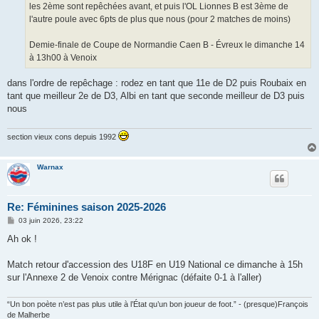
les 2ème sont repêchées avant, et puis l'OL Lionnes B est 3ème de
l'autre poule avec 6pts de plus que nous (pour 2 matches de moins)
Demie-finale de Coupe de Normandie Caen B - Évreux le dimanche 14
à 13h00 à Venoix
dans l'ordre de repêchage : rodez en tant que 11e de D2 puis Roubaix en
tant que meilleur 2e de D3, Albi en tant que seconde meilleur de D3 puis
nous
section vieux cons depuis 1992
Warnax
Re: Féminines saison 2025-2026
M
03 juin 2026, 23:22
e
s
Ah ok !
s
a
g
Match retour d'accession des U18F en U19 National ce dimanche à 15h
e
sur l'Annexe 2 de Venoix contre Mérignac (défaite 0-1 à l'aller)
“Un bon poète n’est pas plus utile à l’État qu’un bon joueur de foot.” - (presque)François
de Malherbe