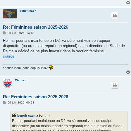
benoit caen
Re: Féminines saison 2025-2026
M
05 juin 2026, 14:18
e
s
Reims, pourtant maintenue en D2, va sûrement voir son équipe
s
disparaitre (ou au moins repartir en régional) car la direction du Stade de
a
g
Reims a décidé de ne plus investir dans la section féminine.
e
source
section vieux cons depuis 1992
Warnax
Re: Féminines saison 2025-2026
M
06 juin 2026, 00:23
e
s
s
benoit caen
a écrit :
↑
a
g
Reims, pourtant maintenue en D2, va sûrement voir son équipe
e
disparaitre (ou au moins repartir en régional) car la direction du Stade