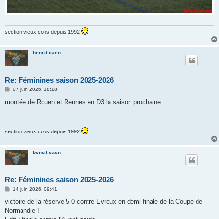
section vieux cons depuis 1992
benoit caen
Re: Féminines saison 2025-2026
M
07 juin 2026, 18:18
e
s
montée de Rouen et Rennes en D3 la saison prochaine...
s
a
g
e
section vieux cons depuis 1992
benoit caen
Re: Féminines saison 2025-2026
M
14 juin 2026, 09:41
e
s
victoire de la réserve 5-0 contre Evreux en demi-finale de la Coupe de
s
Normandie !
a
g