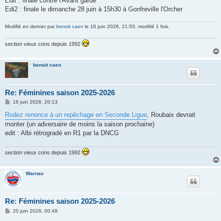
Edit : finale contre l'Avant garde
e
Edi2 : finale le dimanche 28 juin à 15h30 à Gonfreville l'Orcher
Modifié en dernier par
benoit caen
le 16 juin 2026, 21:50, modifié 1 fois.
section vieux cons depuis 1992
benoit caen
Re: Féminines saison 2025-2026
M
16 juin 2026, 20:13
e
s
Rodez renonce à un repêchage en Seconde Ligue
, Roubaix devrait
s
monter (un adversaire de moins la saison prochaine)
a
g
edit : Albi rétrogradé en R1 par la DNCG
e
section vieux cons depuis 1992
Warnax
Re: Féminines saison 2025-2026
M
20 juin 2026, 00:48
e