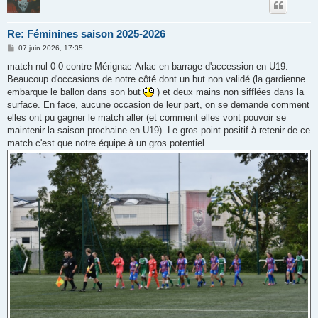
Re: Féminines saison 2025-2026
M
07 juin 2026, 17:35
e
s
match nul 0-0 contre Mérignac-Arlac en barrage d'accession en U19.
s
Beaucoup d'occasions de notre côté dont un but non validé (la gardienne
a
g
embarque le ballon dans son but
) et deux mains non sifflées dans la
e
surface. En face, aucune occasion de leur part, on se demande comment
elles ont pu gagner le match aller (et comment elles vont pouvoir se
maintenir la saison prochaine en U19). Le gros point positif à retenir de ce
match c'est que notre équipe à un gros potentiel.