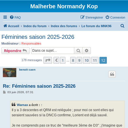
Malherbe Normandy Kop
FAQ
S’enregistrer
Connexion
R
Accueil
Index du forum
Index des forums
Le forum du MNK96
e
Féminines saison 2025-2026
c
Modérateur :
Responsables
h
Rechercher
Recherche avancée
Répondre
e
Page
12
sur
12
1
8
9
10
11
12
Précédente
178 messages
r
…
c
benoit caen
h
e
Re: Féminines saison 2025-2026
r
M
03 juin 2026, 07:31
e
s
s
Warnax
a écrit :
↑
a
g
Il y a 3 descentes et QRM est reléguée ; pour moi ce sont elles qui
e
seraient sauvées si la DNCG confirme, Lorient est déjà sauvé.
Je ne comprends pas ce truc de "meilleure 3ème de D3" ; j'imagine que