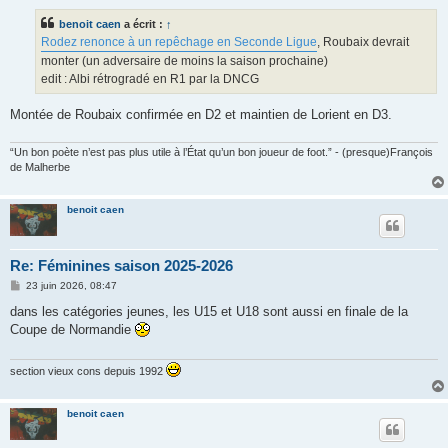
s
s
benoit caen
a écrit :
↑
a
g
Rodez renonce à un repêchage en Seconde Ligue
, Roubaix devrait
e
monter (un adversaire de moins la saison prochaine)
edit : Albi rétrogradé en R1 par la DNCG
Montée de Roubaix confirmée en D2 et maintien de Lorient en D3.
“Un bon poète n’est pas plus utile à l’État qu’un bon joueur de foot.” - (presque)François
de Malherbe
benoit caen
Re: Féminines saison 2025-2026
M
23 juin 2026, 08:47
e
s
dans les catégories jeunes, les U15 et U18 sont aussi en finale de la
s
Coupe de Normandie
a
g
e
section vieux cons depuis 1992
benoit caen