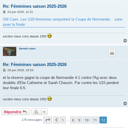
Re: Féminines saison 2025-2026
M
24 juin 2026, 11:31
e
s
SM Caen. Les U18 féminines remportent la Coupe de Normandie... sans
s
jouer la finale
a
g
e
section vieux cons depuis 1992
benoit caen
Re: Féminines saison 2025-2026
M
29 juin 2026, 19:54
e
s
et la réserve gagne la coupe de Normandie 4-1 contre l'Ag avec deux
s
doublés d'Elie Catherine et Sarah Chauvin. Par contre les U15 perdent
a
g
leur finale 6-5.
e
section vieux cons depuis 1992
Répondre
Page
12
sur
12
1
8
9
10
11
12
Précédente
178 messages
…