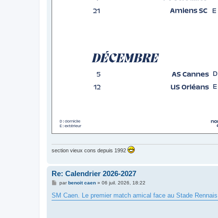
section vieux cons depuis 1992
Re: Calendrier 2026-2027
M
par
benoit caen
»
06 juil. 2026, 18:22
e
s
SM Caen. Le premier match amical face au Stade Rennais d
s
a
g
e