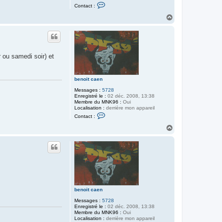
C
Contact :
o
n
H
t
a
a
u
c
t
t
e
r
 ou samedi soir) et
b
e
n
o
benoit caen
i
t
Messages :
5728
c
Enregistré le :
02 déc. 2008, 13:38
a
Membre du MNK96 :
Oui
e
Localisation :
derrière mon appareil
n
C
Contact :
o
n
H
t
a
a
u
c
t
t
e
r
b
e
n
o
benoit caen
i
t
Messages :
5728
c
Enregistré le :
02 déc. 2008, 13:38
a
Membre du MNK96 :
Oui
e
Localisation :
derrière mon appareil
n