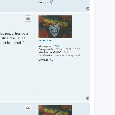
C
Contact :
o
n
H
t
a
a
u
c
t
t
e
r
b
e
des rencontres pour
n
 sur Ligue 1+. Le
o
benoit caen
i
eront le samedi à
t
Messages :
5728
c
Enregistré le :
02 déc. 2008, 13:38
a
Membre du MNK96 :
Oui
e
Localisation :
derrière mon appareil
n
C
Contact :
o
n
t
a
c
t
e
r
b
e
n
o
H
i
a
t
c
u
a
t
e
n