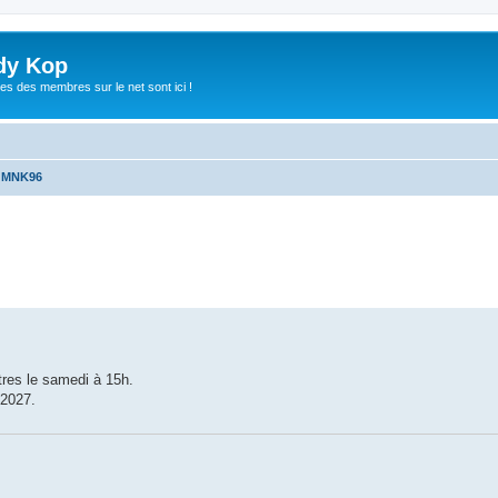
dy Kop
es des membres sur le net sont ici !
u MNK96
che avancée
ntres le samedi à 15h.
 2027.