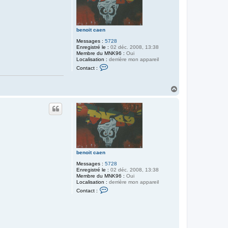
benoit caen
Messages :
5728
Enregistré le :
02 déc. 2008, 13:38
Membre du MNK96 :
Oui
Localisation :
derrière mon appareil
C
Contact :
o
n
t
H
a
a
c
t
u
e
t
r
b
e
n
o
i
t
benoit caen
c
a
Messages :
5728
e
Enregistré le :
02 déc. 2008, 13:38
n
Membre du MNK96 :
Oui
Localisation :
derrière mon appareil
C
Contact :
o
n
t
a
c
t