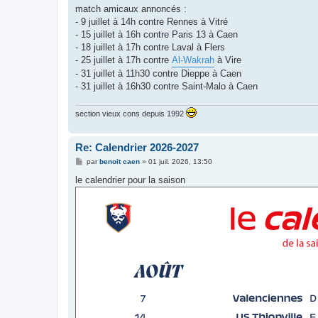
s
match amicaux annoncés :
s
- 9 juillet à 14h contre Rennes à Vitré
a
g
- 15 juillet à 16h contre Paris 13 à Caen
e
- 18 juillet à 17h contre Laval à Flers
- 25 juillet à 17h contre
Al-Wakrah
à Vire
- 31 juillet à 11h30 contre Dieppe à Caen
- 31 juillet à 16h30 contre Saint-Malo à Caen
section vieux cons depuis 1992
Re: Calendrier 2026-2027
M
par
benoit caen
»
01 juil. 2026, 13:50
e
s
le calendrier pour la saison
s
a
g
e