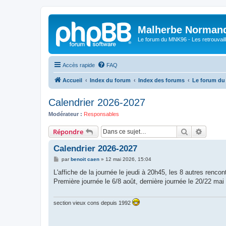
Malherbe Norman
Le forum du MNK96 - Les retrouvaill
Accès rapide
FAQ
Accueil
Index du forum
Index des forums
Le forum d
Calendrier 2026-2027
Modérateur :
Responsables
Rechercher
Recher
Répondre
Calendrier 2026-2027
M
par
benoit caen
»
12 mai 2026, 15:04
e
s
L'affiche de la journée le jeudi à 20h45, les 8 autres renco
s
Première journée le 6/8 août, dernière journée le 20/22 mai
a
g
e
section vieux cons depuis 1992