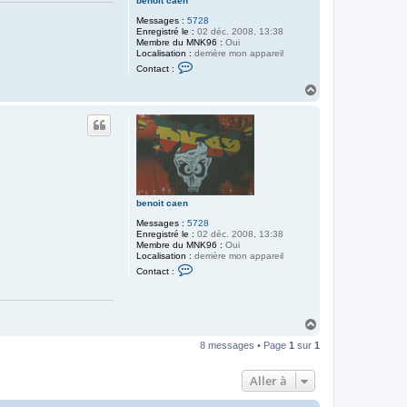
benoit caen
Messages :
5728
Enregistré le :
02 déc. 2008, 13:38
Membre du MNK96 :
Oui
Localisation :
derrière mon appareil
C
Contact :
o
n
H
t
a
a
u
c
t
t
e
r
b
e
n
o
benoit caen
i
t
Messages :
5728
c
Enregistré le :
02 déc. 2008, 13:38
a
Membre du MNK96 :
Oui
e
Localisation :
derrière mon appareil
n
C
Contact :
o
n
t
a
c
H
t
a
e
8 messages • Page
1
sur
1
u
r
t
b
e
Aller à
n
o