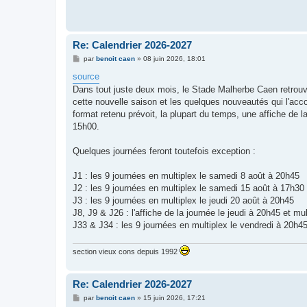
Re: Calendrier 2026-2027
M
par
benoit caen
»
08 juin 2026, 18:01
e
s
source
s
Dans tout juste deux mois, le Stade Malherbe Caen retrouve
a
g
cette nouvelle saison et les quelques nouveautés qui l'acc
e
format retenu prévoit, la plupart du temps, une affiche de l
15h00.
Quelques journées feront toutefois exception :
J1 : les 9 journées en multiplex le samedi 8 août à 20h45
J2 : les 9 journées en multiplex le samedi 15 août à 17h30
J3 : les 9 journées en multiplex le jeudi 20 août à 20h45
J8, J9 & J26 : l'affiche de la journée le jeudi à 20h45 et m
J33 & J34 : les 9 journées en multiplex le vendredi à 20h4
section vieux cons depuis 1992
Re: Calendrier 2026-2027
M
par
benoit caen
»
15 juin 2026, 17:21
e