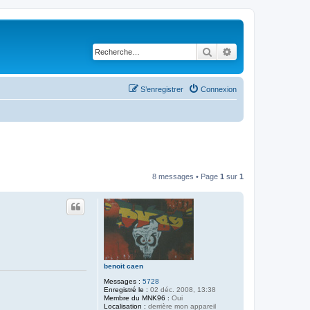
Rechercher
Recherche avancé
S’enregistrer
Connexion
8 messages • Page
1
sur
1
benoit caen
Messages :
5728
Enregistré le :
02 déc. 2008, 13:38
Membre du MNK96 :
Oui
Localisation :
derrière mon appareil