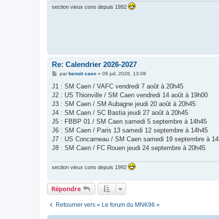
section vieux cons depuis 1992
Re: Calendrier 2026-2027
M
par
benoit caen
»
09 juil. 2026, 13:08
e
s
J1 : SM Caen / VAFC vendredi 7 août à 20h45
s
J2 : US Thionville / SM Caen vendredi 14 août à 19h00
a
g
J3 : SM Caen / SM Aubagne jeudi 20 août à 20h45
e
J4 : SM Caen / SC Bastia jeudi 27 août à 20h45
J5 : FBBP 01 / SM Caen samedi 5 septembre à 14h45
J6 : SM Caen / Paris 13 samedi 12 septembre à 14h45
J7 : US Concarneau / SM Caen samedi 19 septembre à 1
J8 : SM Caen / FC Rouen jeudi 24 septembre à 20h45
section vieux cons depuis 1992
Répondre
Retourner vers « Le forum du MNK96 »