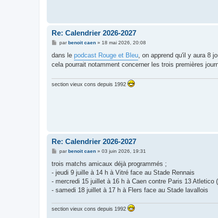
Re: Calendrier 2026-2027
M
par
benoit caen
»
18 mai 2026, 20:08
e
s
dans le
podcast Rouge et Bleu
, on apprend qu'il y aura 8 
s
cela pourrait notamment concerner les trois premières jour
a
g
e
section vieux cons depuis 1992
Re: Calendrier 2026-2027
M
par
benoit caen
»
03 juin 2026, 19:31
e
s
trois matchs amicaux déjà programmés ;
s
- jeudi 9 juille à 14 h à Vitré face au Stade Rennais
a
g
- mercredi 15 juillet à 16 h à Caen contre Paris 13 Atletico 
e
- samedi 18 juillet à 17 h à Flers face au Stade lavallois
section vieux cons depuis 1992