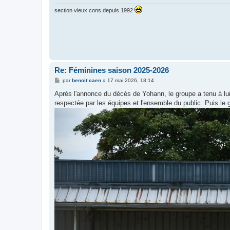
e
section vieux cons depuis 1992
Re: Féminines saison 2025-2026
M
par
benoit caen
»
17 mai 2026, 18:14
e
s
Après l'annonce du décès de Yohann, le groupe a tenu à l
s
respectée par les équipes et l'ensemble du public. Puis le
a
g
e