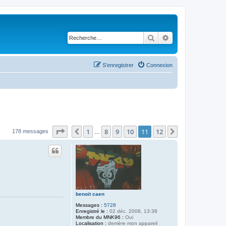
Rechercher
Recherche avancé
S’enregistrer
Connexion
Page
11
sur
12
1
8
9
10
11
12
Précédente
Suivante
178 messages
…
benoit caen
Messages :
5728
Enregistré le :
02 déc. 2008, 13:38
Membre du MNK96 :
Oui
Localisation :
derrière mon appareil