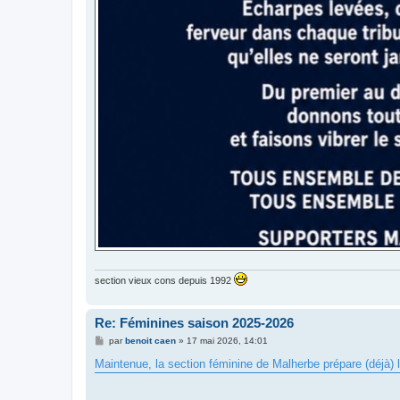
section vieux cons depuis 1992
Re: Féminines saison 2025-2026
M
par
benoit caen
»
17 mai 2026, 14:01
e
s
Maintenue, la section féminine de Malherbe prépare (déjà) l
s
a
g