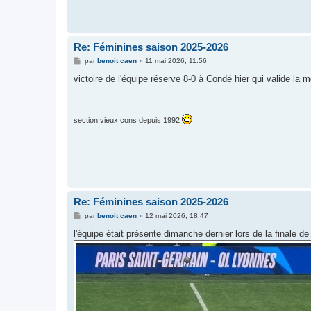
Re: Féminines saison 2025-2026
M
par
benoit caen
»
11 mai 2026, 11:56
e
s
victoire de l'équipe réserve 8-0 à Condé hier qui valide la
s
a
g
e
section vieux cons depuis 1992
Re: Féminines saison 2025-2026
M
par
benoit caen
»
12 mai 2026, 18:47
e
s
l'équipe était présente dimanche dernier lors de la finale 
s
a
g
e