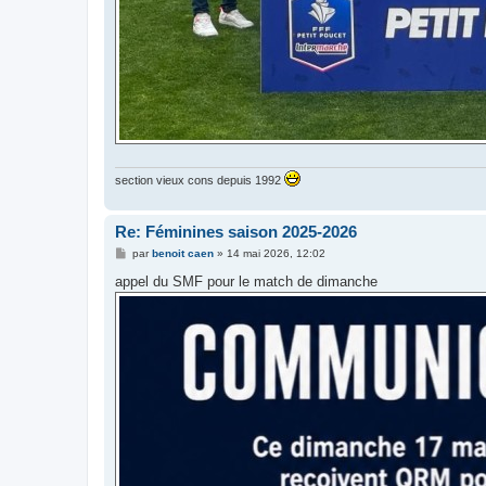
section vieux cons depuis 1992
Re: Féminines saison 2025-2026
M
par
benoit caen
»
14 mai 2026, 12:02
e
s
appel du SMF pour le match de dimanche
s
a
g
e