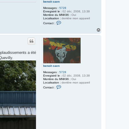
benoit caen
Messages :
5728
Enregistré le :
02 déc. 2008, 13:38
Membre du MNK96 :
Oui
Localisation :
derrière mon appareil
C
Contact :
o
n
H
t
a
a
u
c
t
t
e
r
pplaudissements a été
b
e
uevilly.
n
o
benoit caen
i
t
Messages :
5728
c
Enregistré le :
02 déc. 2008, 13:38
a
Membre du MNK96 :
Oui
e
Localisation :
derrière mon appareil
n
C
Contact :
o
n
t
a
c
t
e
r
b
e
n
o