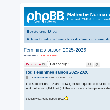
Malherbe Norman
Le forum du MNK96 - Les retrouvaill
Accès rapide
FAQ
Accueil
Index du forum
Index des forums
Le forum d
Féminines saison 2025-2026
Modérateur :
Responsables
Rechercher
Recher
Répondre
Re: Féminines saison 2025-2026
M
par
benoit caen
»
08 mai 2026, 12:41
e
s
Les U19 ont battu Saint-Lô (3-1) et sont qualifiés pour le
s
edit : et aussi QRM (2-0). Elles sont donc championnes de
a
g
e
section vieux cons depuis 1992