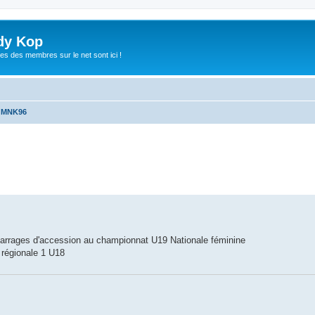
dy Kop
es des membres sur le net sont ici !
u MNK96
che avancée
s barrages d'accession au championnat U19 Nationale féminine
 régionale 1 U18