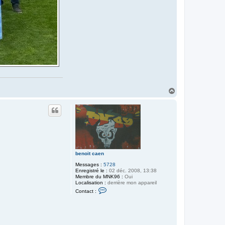
H
a
u
t
benoit caen
Messages :
5728
Enregistré le :
02 déc. 2008, 13:38
Membre du MNK96 :
Oui
Localisation :
derrière mon appareil
C
Contact :
o
n
t
a
c
t