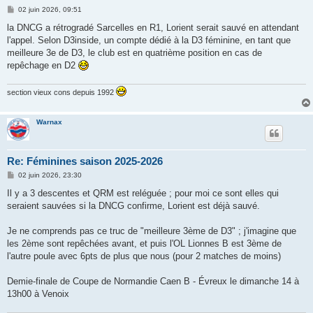
M
02 juin 2026, 09:51
e
s
la DNCG a rétrogradé Sarcelles en R1, Lorient serait sauvé en attendant
s
l'appel. Selon D3inside, un compte dédié à la D3 féminine, en tant que
a
g
meilleure 3e de D3, le club est en quatrième position en cas de
e
repêchage en D2
section vieux cons depuis 1992
Warnax
Re: Féminines saison 2025-2026
M
02 juin 2026, 23:30
e
s
Il y a 3 descentes et QRM est reléguée ; pour moi ce sont elles qui
s
seraient sauvées si la DNCG confirme, Lorient est déjà sauvé.
a
g
e
Je ne comprends pas ce truc de "meilleure 3ème de D3" ; j'imagine que
les 2ème sont repêchées avant, et puis l'OL Lionnes B est 3ème de
l'autre poule avec 6pts de plus que nous (pour 2 matches de moins)
Demie-finale de Coupe de Normandie Caen B - Évreux le dimanche 14 à
13h00 à Venoix