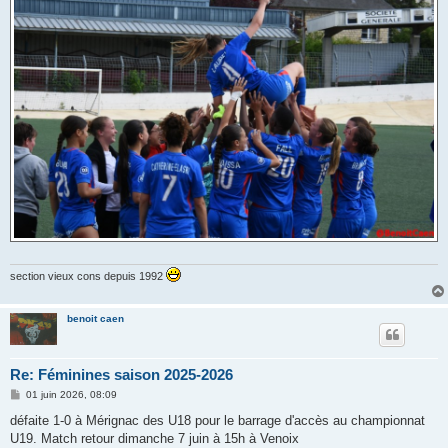
section vieux cons depuis 1992
benoit caen
Re: Féminines saison 2025-2026
M
01 juin 2026, 08:09
e
s
défaite 1-0 à Mérignac des U18 pour le barrage d'accès au championnat
s
U19. Match retour dimanche 7 juin à 15h à Venoix
a