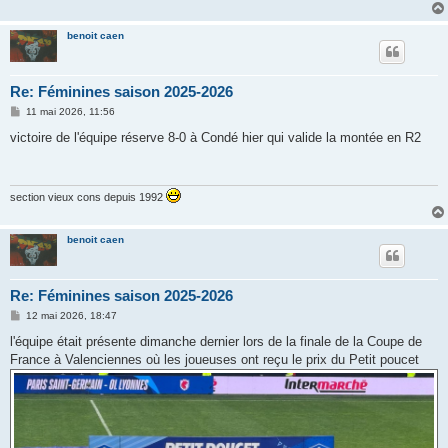
benoit caen
Re: Féminines saison 2025-2026
M
11 mai 2026, 11:56
e
s
victoire de l'équipe réserve 8-0 à Condé hier qui valide la montée en R2
s
a
g
e
section vieux cons depuis 1992
benoit caen
Re: Féminines saison 2025-2026
M
12 mai 2026, 18:47
e
s
l'équipe était présente dimanche dernier lors de la finale de la Coupe de
s
France à Valenciennes où les joueuses ont reçu le prix du Petit poucet
a
g
e