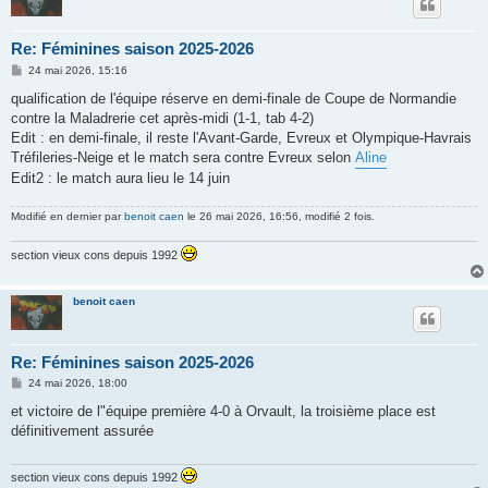
Re: Féminines saison 2025-2026
M
24 mai 2026, 15:16
e
s
qualification de l'équipe réserve en demi-finale de Coupe de Normandie
s
contre la Maladrerie cet après-midi (1-1, tab 4-2)
a
g
Edit : en demi-finale, il reste l'Avant-Garde, Evreux et Olympique-Havrais
e
Tréfileries-Neige et le match sera contre Evreux selon
Aline
Edit2 : le match aura lieu le 14 juin
Modifié en dernier par
benoit caen
le 26 mai 2026, 16:56, modifié 2 fois.
section vieux cons depuis 1992
benoit caen
Re: Féminines saison 2025-2026
M
24 mai 2026, 18:00
e
s
et victoire de l"équipe première 4-0 à Orvault, la troisième place est
s
définitivement assurée
a
g
e
section vieux cons depuis 1992