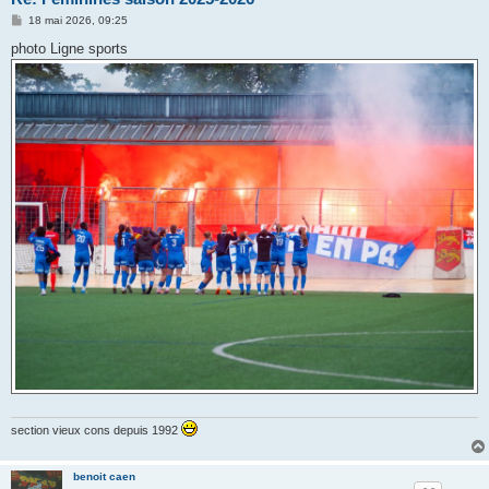
M
18 mai 2026, 09:25
e
s
photo Ligne sports
s
a
g
e
section vieux cons depuis 1992
benoit caen