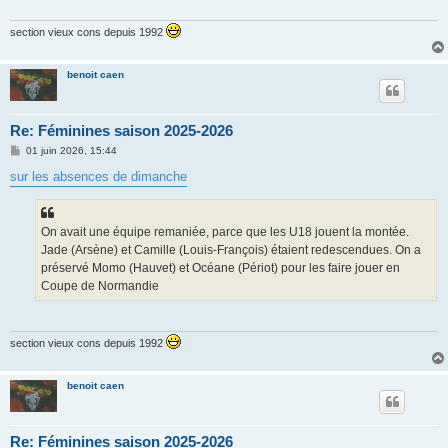
g
e
section vieux cons depuis 1992
benoit caen
Re: Féminines saison 2025-2026
M
01 juin 2026, 15:44
e
s
sur les absences de dimanche
s
a
g
e
On avait une équipe remaniée, parce que les U18 jouent la montée.
Jade (Arsène) et Camille (Louis-François) étaient redescendues. On a
préservé Momo (Hauvet) et Océane (Périot) pour les faire jouer en
Coupe de Normandie
section vieux cons depuis 1992
benoit caen
Re: Féminines saison 2025-2026