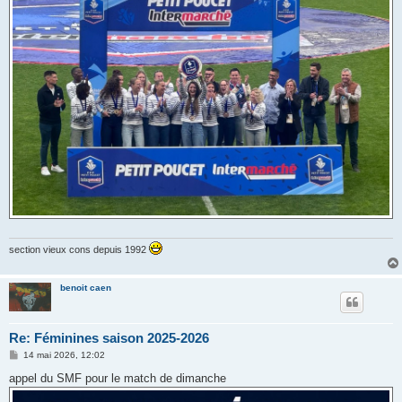
section vieux cons depuis 1992
benoit caen
Re: Féminines saison 2025-2026
M
14 mai 2026, 12:02
e
s
appel du SMF pour le match de dimanche
s
a