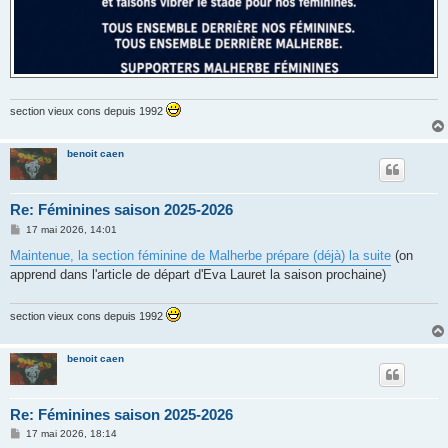
section vieux cons depuis 1992
benoit caen
Re: Féminines saison 2025-2026
M
17 mai 2026, 14:01
e
s
Maintenue, la section féminine de Malherbe prépare (déjà) la suite
(on
s
apprend dans l'article de départ d'Eva Lauret la saison prochaine)
a
g
e
section vieux cons depuis 1992
benoit caen
Re: Féminines saison 2025-2026
M
17 mai 2026, 18:14
e