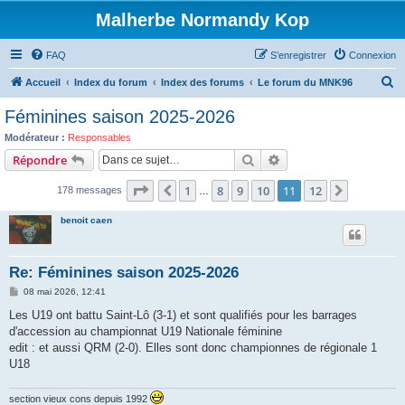
Malherbe Normandy Kop
FAQ
S’enregistrer
Connexion
R
Accueil
Index du forum
Index des forums
Le forum du MNK96
e
Féminines saison 2025-2026
c
Modérateur :
Responsables
h
Rechercher
Recherche avancée
Répondre
e
Page
11
sur
12
1
8
9
10
11
12
Précédente
Suivante
178 messages
r
…
c
benoit caen
h
e
Re: Féminines saison 2025-2026
r
M
08 mai 2026, 12:41
e
s
Les U19 ont battu Saint-Lô (3-1) et sont qualifiés pour les barrages
s
d'accession au championnat U19 Nationale féminine
a
g
edit : et aussi QRM (2-0). Elles sont donc championnes de régionale 1
e
U18
section vieux cons depuis 1992