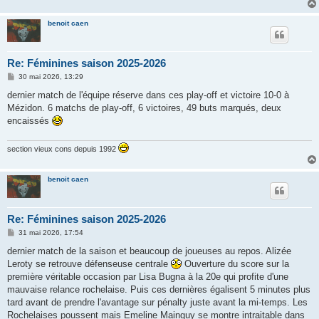
benoit caen
Re: Féminines saison 2025-2026
M
30 mai 2026, 13:29
e
s
dernier match de l'équipe réserve dans ces play-off et victoire 10-0 à
s
Mézidon. 6 matchs de play-off, 6 victoires, 49 buts marqués, deux
a
g
encaissés
e
section vieux cons depuis 1992
benoit caen
Re: Féminines saison 2025-2026
M
31 mai 2026, 17:54
e
s
dernier match de la saison et beaucoup de joueuses au repos. Alizée
s
Leroty se retrouve défenseuse centrale
Ouverture du score sur la
a
g
première véritable occasion par Lisa Bugna à la 20e qui profite d'une
e
mauvaise relance rochelaise. Puis ces dernières égalisent 5 minutes plus
tard avant de prendre l'avantage sur pénalty juste avant la mi-temps. Les
Rochelaises poussent mais Emeline Mainguy se montre intraitable dans