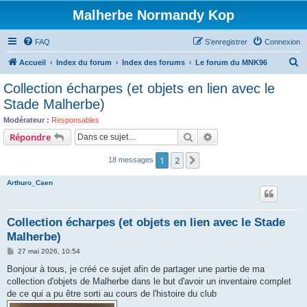
Malherbe Normandy Kop
FAQ
S’enregistrer
Connexion
R
Accueil
Index du forum
Index des forums
Le forum du MNK96
e
Collection écharpes (et objets en lien avec le
c
Stade Malherbe)
h
Modérateur :
Responsables
e
Rechercher
Recherche avancée
Répondre
r
1
2
Suivante
18 messages
c
h
Arthuro_Caen
e
r
Collection écharpes (et objets en lien avec le Stade
Malherbe)
M
27 mai 2026, 10:54
e
s
Bonjour à tous, je créé ce sujet afin de partager une partie de ma
s
collection d'objets de Malherbe dans le but d'avoir un inventaire complet
a
g
de ce qui a pu être sorti au cours de l'histoire du club
e