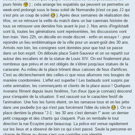
jours fériés
) ; cela arrange les expatriés qui peuvent se permettre un
week-end prolongé sous le beau soleil de Normandie (n'est ce pas JJ qui
s'est pris un coup de soleil
). Après deux semaines de réalisation des
tifos, on se retrouve la veille du match dans un bar caennais histoire de
tous se retrouver une dernière fois avant le jour J. Nos amis d'Ingolstadt
sont là, toutes les générations sont représentées, les discussions vont
bon train. Vers 22h, on décolle en mode discret - enfin on essaye ! - pour
rejoindre un lieu emblématique de la ville pour un avant-goût des 30 ans.
Arrivés non loin, les consignes sont données pour que tout se passe
dans un bon esprit. On déboule place Saint-Sauveur et on se repartit sur
autour des escaliers et de la statue de Louis XIV. On est finalement plus
nombreux que prévu et on est obligés de s'étirer jusqu'aux statues de la
caravane. Au milieu de la place trônent deux caisses de feux d'artifices.
C'est au déclenchement des celles-ci que nous allumons nos bougies de
manière coordonnées. L'effet est superbe ! Les badauds sont surpris par
cette animation, les commerçants et clients de la place aussi ! Quelques
riverains filment depuis leurs fenêtres, l'un d'eux (que je connais) descend
pour s'enquérir de la situation. Il est rassuré sur le caractère festif de
l'animation. Une fois les fumis éteint, on les ramasse tous et on les jette
dans une poubelle (ce qui n'est pas forcément l'idée du siècle
). On se
place derrière la phrase "J-1 : les 30 ans c'est demain !" avec un dernier
petit craquage et des chants qui claquent. Puis on remballe le tout
direction la rue Ecuyère pour beaucoup. La police est venue rapidement
sur les lieux et a observé de loin ce qui s'est passé. Seule la personne en
charge de filmer au drone s'est vue contrôler son identité.