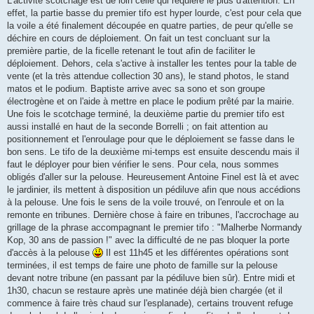
L'activité scotchage est de loin celle qui requière le plus d'attention. En
effet, la partie basse du premier tifo est hyper lourde, c'est pour cela que
la voile a été finalement découpée en quatre parties, de peur qu'elle se
déchire en cours de déploiement. On fait un test concluant sur la
première partie, de la ficelle retenant le tout afin de faciliter le
déploiement. Dehors, cela s'active à installer les tentes pour la table de
vente (et la très attendue collection 30 ans), le stand photos, le stand
matos et le podium. Baptiste arrive avec sa sono et son groupe
électrogène et on l'aide à mettre en place le podium prêté par la mairie.
Une fois le scotchage terminé, la deuxième partie du premier tifo est
aussi installé en haut de la seconde Borrelli ; on fait attention au
positionnement et l'enroulage pour que le déploiement se fasse dans le
bon sens. Le tifo de la deuxième mi-temps est ensuite descendu mais il
faut le déployer pour bien vérifier le sens. Pour cela, nous sommes
obligés d'aller sur la pelouse. Heureusement Antoine Finel est là et avec
le jardinier, ils mettent à disposition un pédiluve afin que nous accédions
à la pelouse. Une fois le sens de la voile trouvé, on l'enroule et on la
remonte en tribunes. Dernière chose à faire en tribunes, l'accrochage au
grillage de la phrase accompagnant le premier tifo : "Malherbe Normandy
Kop, 30 ans de passion !" avec la difficulté de ne pas bloquer la porte
d'accès à la pelouse
Il est 11h45 et les différentes opérations sont
terminées, il est temps de faire une photo de famille sur la pelouse
devant notre tribune (en passant par la pédiluve bien sûr). Entre midi et
1h30, chacun se restaure après une matinée déjà bien chargée (et il
commence à faire très chaud sur l'esplanade), certains trouvent refuge