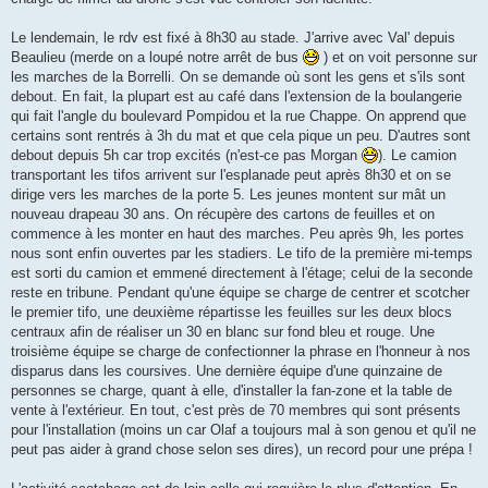
Le lendemain, le rdv est fixé à 8h30 au stade. J'arrive avec Val' depuis
Beaulieu (merde on a loupé notre arrêt de bus
) et on voit personne sur
les marches de la Borrelli. On se demande où sont les gens et s'ils sont
debout. En fait, la plupart est au café dans l'extension de la boulangerie
qui fait l'angle du boulevard Pompidou et la rue Chappe. On apprend que
certains sont rentrés à 3h du mat et que cela pique un peu. D'autres sont
debout depuis 5h car trop excités (n'est-ce pas Morgan
). Le camion
transportant les tifos arrivent sur l'esplanade peut après 8h30 et on se
dirige vers les marches de la porte 5. Les jeunes montent sur mât un
nouveau drapeau 30 ans. On récupère des cartons de feuilles et on
commence à les monter en haut des marches. Peu après 9h, les portes
nous sont enfin ouvertes par les stadiers. Le tifo de la première mi-temps
est sorti du camion et emmené directement à l'étage; celui de la seconde
reste en tribune. Pendant qu'une équipe se charge de centrer et scotcher
le premier tifo, une deuxième répartisse les feuilles sur les deux blocs
centraux afin de réaliser un 30 en blanc sur fond bleu et rouge. Une
troisième équipe se charge de confectionner la phrase en l'honneur à nos
disparus dans les coursives. Une dernière équipe d'une quinzaine de
personnes se charge, quant à elle, d'installer la fan-zone et la table de
vente à l'extérieur. En tout, c'est près de 70 membres qui sont présents
pour l'installation (moins un car Olaf a toujours mal à son genou et qu'il ne
peut pas aider à grand chose selon ses dires), un record pour une prépa !