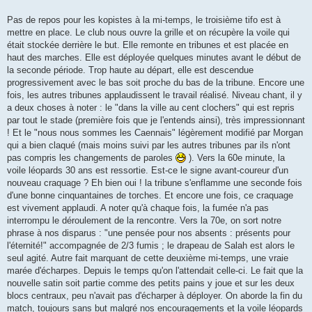
Pas de repos pour les kopistes à la mi-temps, le troisième tifo est à
mettre en place. Le club nous ouvre la grille et on récupère la voile qui
était stockée derrière le but. Elle remonte en tribunes et est placée en
haut des marches. Elle est déployée quelques minutes avant le début de
la seconde période. Trop haute au départ, elle est descendue
progressivement avec le bas soit proche du bas de la tribune. Encore une
fois, les autres tribunes applaudissent le travail réalisé. Niveau chant, il y
a deux choses à noter : le "dans la ville au cent clochers" qui est repris
par tout le stade (première fois que je l'entends ainsi), très impressionnant
! Et le "nous nous sommes les Caennais" légèrement modifié par Morgan
qui a bien claqué (mais moins suivi par les autres tribunes par ils n'ont
pas compris les changements de paroles
). Vers la 60e minute, la
voile léopards 30 ans est ressortie. Est-ce le signe avant-coureur d'un
nouveau craquage ? Eh bien oui ! la tribune s'enflamme une seconde fois
d'une bonne cinquantaines de torches. Et encore une fois, ce craquage
est vivement applaudi. A noter qu'à chaque fois, la fumée n'a pas
interrompu le déroulement de la rencontre. Vers la 70e, on sort notre
phrase à nos disparus : "une pensée pour nos absents : présents pour
l'éternité!" accompagnée de 2/3 fumis ; le drapeau de Salah est alors le
seul agité. Autre fait marquant de cette deuxième mi-temps, une vraie
marée d'écharpes. Depuis le temps qu'on l'attendait celle-ci. Le fait que la
nouvelle satin soit partie comme des petits pains y joue et sur les deux
blocs centraux, peu n'avait pas d'écharper à déployer. On aborde la fin du
match, toujours sans but malgré nos encouragements et la voile léopards