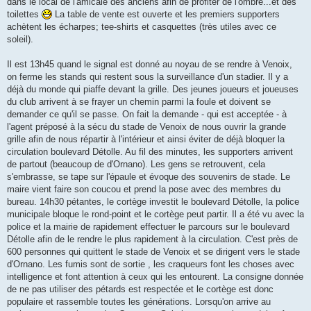
dans le local de l'amicale des anciens afin de profiter de l'ombre...et des
toilettes
La table de vente est ouverte et les premiers supporters
achètent les écharpes; tee-shirts et casquettes (très utiles avec ce
soleil).
Il est 13h45 quand le signal est donné au noyau de se rendre à Venoix,
on ferme les stands qui restent sous la surveillance d'un stadier. Il y a
déjà du monde qui piaffe devant la grille. Des jeunes joueurs et joueuses
du club arrivent à se frayer un chemin parmi la foule et doivent se
demander ce qu'il se passe. On fait la demande - qui est acceptée - à
l'agent préposé à la sécu du stade de Venoix de nous ouvrir la grande
grille afin de nous répartir à l'intérieur et ainsi éviter de déjà bloquer la
circulation boulevard Détolle. Au fil des minutes, les supporters arrivent
de partout (beaucoup de d'Ornano). Les gens se retrouvent, cela
s'embrasse, se tape sur l'épaule et évoque des souvenirs de stade. Le
maire vient faire son coucou et prend la pose avec des membres du
bureau. 14h30 pétantes, le cortège investit le boulevard Détolle, la police
municipale bloque le rond-point et le cortège peut partir. Il a été vu avec la
police et la mairie de rapidement effectuer le parcours sur le boulevard
Détolle afin de le rendre le plus rapidement à la circulation. C'est près de
600 personnes qui quittent le stade de Venoix et se dirigent vers le stade
d'Ornano. Les fumis sont de sortie , les craqueurs font les choses avec
intelligence et font attention à ceux qui les entourent. La consigne donnée
de ne pas utiliser des pétards est respectée et le cortège est donc
populaire et rassemble toutes les générations. Lorsqu'on arrive au