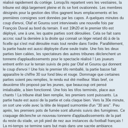
réalisé rapidement du cortège. Lorsqu'ils repartent vers les vestiaires, la
tribune est déjà largement pleine et ils se font ovationnés. Les membres
désignés pour la gestion des tifos gagnent leurs emplacements et les
premières consignes sont données par les capos. A quelques minutes du
coup d'envoi, Olaf et Gourou sont interviewés une nouvelle fois par
François Duval au bord du terrain. Il est 19h20 et le premier tifo est
déployé, une à une, les quatre parties sont déroulées. Cela se fait sans
accroc sauf la dernière à la droite qui connait un léger retard dû à de la
ficelle qui s'est mal déroulée mais tout rendre dans l'ordre. Parallèlement,
la partie haute est aussi déployée d'une seule traite. Une fois les deux
parties bien calées, les spectateurs des autres tribunes déclenchent un
tonnerre d'applaudissements pour le spectacle réalisé ! Les joueurs
entrent enfin sur le terrain suivis de près par Olaf et Gourou qui donnent
le coup d'envoi ! Une fois le premier tifo remballé, la partie basse fait
apparaître le chiffre 30 sur fond bleu et rouge. Dommage que certaines
parties soient peu remplies, le rendu eut été meilleur. Mais bref, ce
deuxième tifo proposé par les jeunes, que beaucoup ont pensé
irréalisable, a bien fonctionné. Une fois les tifos terminés, place aux
chants ! La tribune était bien remplie, les premiers sont puissants. La
partie haute est aussi de la partie et cela claque bien. Vers la 30e minute,
on sort une voile avec la tête de léopard surmontée d'un "30 ans". Peu
après, les premiers pots de fumée sont allumés suivis des fumigènes. Ce
craquage déclenche un nouveau tonnerre d'applaudissements de la part
du reste du stade, un joli pied de nez aux instances du football français !
La mi-temps se termine sans but mais dans une sacrée ambiance.