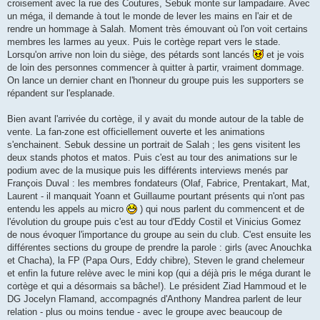
croisement avec la rue des Coutures, Sebuk monte sur lampadaire. Avec
un méga, il demande à tout le monde de lever les mains en l'air et de
rendre un hommage à Salah. Moment très émouvant où l'on voit certains
membres les larmes au yeux. Puis le cortège repart vers le stade.
Lorsqu'on arrive non loin du siège, des pétards sont lancés
et je vois
de loin des personnes commencer à quitter à partir, vraiment dommage.
On lance un dernier chant en l'honneur du groupe puis les supporters se
répandent sur l'esplanade.
Bien avant l'arrivée du cortège, il y avait du monde autour de la table de
vente. La fan-zone est officiellement ouverte et les animations
s'enchainent. Sebuk dessine un portrait de Salah ; les gens visitent les
deux stands photos et matos. Puis c'est au tour des animations sur le
podium avec de la musique puis les différents interviews menés par
François Duval : les membres fondateurs (Olaf, Fabrice, Prentakart, Mat,
Laurent - il manquait Yoann et Guillaume pourtant présents qui n'ont pas
entendu les appels au micro
) qui nous parlent du commencent et de
l'évolution du groupe puis c'est au tour d'Eddy Costil et Vinicius Gomez
de nous évoquer l'importance du groupe au sein du club. C'est ensuite les
différentes sections du groupe de prendre la parole : girls (avec Anouchka
et Chacha), la FP (Papa Ours, Eddy chibre), Steven le grand chelemeur
et enfin la future relève avec le mini kop (qui a déjà pris le méga durant le
cortège et qui a désormais sa bâche!). Le président Ziad Hammoud et le
DG Jocelyn Flamand, accompagnés d'Anthony Mandrea parlent de leur
relation - plus ou moins tendue - avec le groupe avec beaucoup de