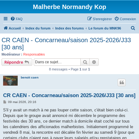
Malherbe Normandy Kop
FAQ
S’enregistrer
Connexion
R
Accueil
Index du forum
Index des forums
Le forum du MNK96
e
CR CAEN - Concarneau/saison 2025-2026/J33
c
[30 ans]
h
Modérateur :
Responsables
e
Rechercher
Recherche avancée
Répondre
r
8 messages • Page
1
sur
1
c
benoit caen
h
e
CR CAEN - Concarneau/saison 2025-2026/J33 [30 ans]
r
M
09 mai 2026, 20:16
e
s
S'il y avait un match à ne pas louper cette saison, c'était bien celui-ci.
s
Depuis que le groupe avait annoncé mi décembre le programme des
a
g
festivités des 30 ans, ce dernier match à domicile était coché sur tous
e
les calendriers des afficionados malherbistes. Initialement programmé le
vendredi 8 mai, la rencontre est décalée fin février au samedi 9 (pour que
certains clubs n'aient pas à payer leurs salariés et/ou prestataires en