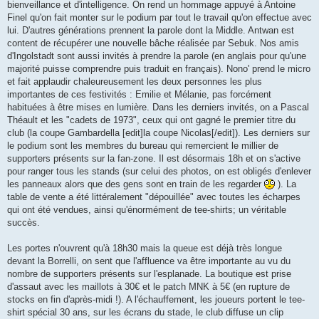
bienveillance et d'intelligence. On rend un hommage appuyé à Antoine
Finel qu'on fait monter sur le podium par tout le travail qu'on effectue avec
lui. D'autres générations prennent la parole dont la Middle. Antwan est
content de récupérer une nouvelle bâche réalisée par Sebuk. Nos amis
d'Ingolstadt sont aussi invités à prendre la parole (en anglais pour qu'une
majorité puisse comprendre puis traduit en français). Nono' prend le micro
et fait applaudir chaleureusement les deux personnes les plus
importantes de ces festivités : Emilie et Mélanie, pas forcément
habituées à être mises en lumière. Dans les derniers invités, on a Pascal
Théault et les "cadets de 1973", ceux qui ont gagné le premier titre du
club (la coupe Gambardella [edit]la coupe Nicolas[/edit]). Les derniers sur
le podium sont les membres du bureau qui remercient le millier de
supporters présents sur la fan-zone. Il est désormais 18h et on s'active
pour ranger tous les stands (sur celui des photos, on est obligés d'enlever
les panneaux alors que des gens sont en train de les regarder
). La
table de vente a été littéralement "dépouillée" avec toutes les écharpes
qui ont été vendues, ainsi qu'énormément de tee-shirts; un véritable
succès.
Les portes n'ouvrent qu'à 18h30 mais la queue est déjà très longue
devant la Borrelli, on sent que l'affluence va être importante au vu du
nombre de supporters présents sur l'esplanade. La boutique est prise
d'assaut avec les maillots à 30€ et le patch MNK à 5€ (en rupture de
stocks en fin d'après-midi !). A l'échauffement, les joueurs portent le tee-
shirt spécial 30 ans, sur les écrans du stade, le club diffuse un clip