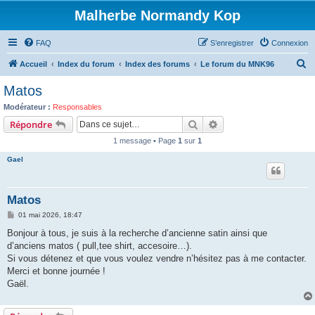
Malherbe Normandy Kop
FAQ
S’enregistrer
Connexion
R
Accueil
Index du forum
Index des forums
Le forum du MNK96
e
Matos
c
Modérateur :
Responsables
h
Rechercher
Recherche avancée
Répondre
e
1 message • Page
1
sur
1
r
Gael
c
h
Matos
e
M
01 mai 2026, 18:47
r
e
s
Bonjour à tous, je suis à la recherche d’ancienne satin ainsi que
s
d’anciens matos ( pull,tee shirt, accesoire…).
a
g
Si vous détenez et que vous voulez vendre n’hésitez pas à me contacter.
e
Merci et bonne journée !
Gaël.