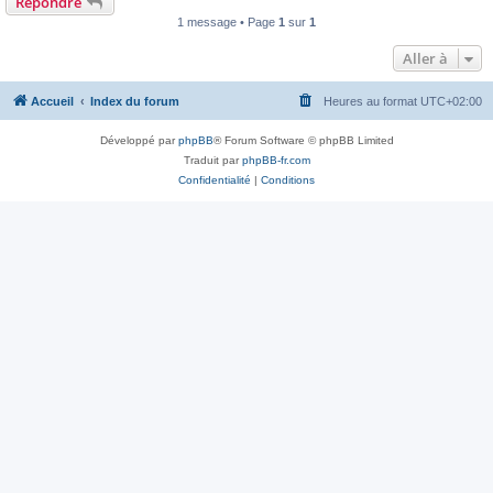
Répondre
1 message • Page
1
sur
1
Aller à
Accueil
Index du forum
Heures au format
UTC+02:00
Développé par
phpBB
® Forum Software © phpBB Limited
Traduit par
phpBB-fr.com
Confidentialité
|
Conditions