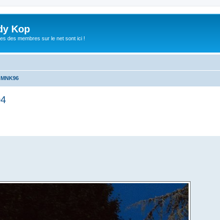
dy Kop
es des membres sur le net sont ici !
u MNK96
04
che avancée