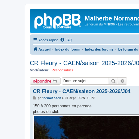
Malherbe Norman
Le forum du MNK96 - Les retrouvaill
Accès rapide
FAQ
Accueil
Index du forum
Index des forums
Le forum d
CR Fleury - CAEN/saison 2025-2026/J
Modérateur :
Responsables
Rechercher
Recher
Répondre
CR Fleury - CAEN/saison 2025-2026/J04
M
par
benoit caen
»
01 sept. 2025, 18:58
e
s
150 à 200 personnes en parcage
s
photos du club
a
g
e