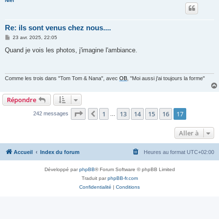
Niel
Re: ils sont venus chez nous....
M
23 avr. 2025, 22:05
e
s
Quand je vois les photos, j'imagine l'ambiance.
s
a
g
e
Comme les trois dans "Tom Tom & Nana", avec
OB
, "Moi aussi j'ai toujours la forme"
Répondre
Page
17
sur
17
1
13
14
15
16
17
Précédente
242 messages
…
Aller à
Accueil
Index du forum
Heures au format
UTC+02:00
Développé par
phpBB
® Forum Software © phpBB Limited
Traduit par
phpBB-fr.com
Confidentialité
|
Conditions