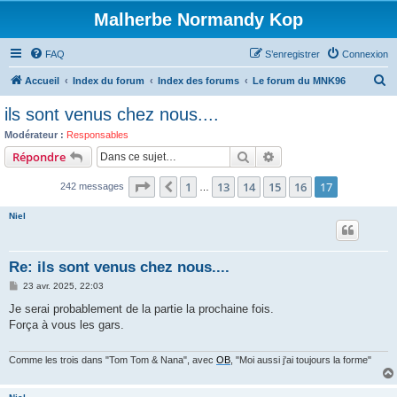
Malherbe Normandy Kop
FAQ
S’enregistrer
Connexion
R
Accueil
Index du forum
Index des forums
Le forum du MNK96
e
ils sont venus chez nous....
c
Modérateur :
Responsables
h
Rechercher
Recherche avancée
Répondre
e
Page
17
sur
17
1
13
14
15
16
17
Précédente
242 messages
r
…
c
Niel
h
e
Re: ils sont venus chez nous....
r
M
23 avr. 2025, 22:03
e
s
Je serai probablement de la partie la prochaine fois.
s
Força à vous les gars.
a
g
e
Comme les trois dans "Tom Tom & Nana", avec
OB
, "Moi aussi j'ai toujours la forme"