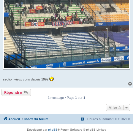
section vieux cons depuis 1992
Répondre
1 message • Page
1
sur
1
Aller à
Accueil
Index du forum
Heures au format
UTC+02:00
Développé par
phpBB
® Forum Software © phpBB Limited