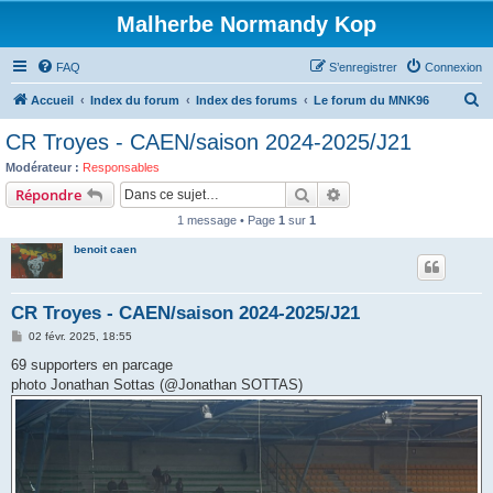
Malherbe Normandy Kop
FAQ
S’enregistrer
Connexion
R
Accueil
Index du forum
Index des forums
Le forum du MNK96
e
CR Troyes - CAEN/saison 2024-2025/J21
c
Modérateur :
Responsables
h
Rechercher
Recherche avancée
Répondre
e
1 message • Page
1
sur
1
r
benoit caen
c
h
CR Troyes - CAEN/saison 2024-2025/J21
e
M
02 févr. 2025, 18:55
r
e
s
69 supporters en parcage
s
photo Jonathan Sottas (@Jonathan SOTTAS)
a
g
e