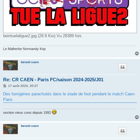
beintuelaligue2.jpg (28.8 Kio) Vu 28389 fois
Le Malherbe Normandy Kop
benoit caen
Re: CR CAEN - Paris FC/saison 2024-2025/J01
M
17 août 2024, 20:27
e
s
Des fumigènes parachutés dans le stade de foot pendant le match Caen-
s
Paris
a
g
e
section vieux cons depuis 1992
benoit caen