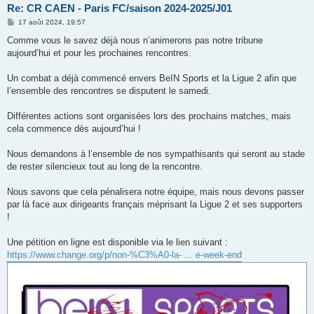
Re: CR CAEN - Paris FC/saison 2024-2025/J01
M
17 août 2024, 19:57
e
s
Comme vous le savez déjà nous n’animerons pas notre tribune
s
aujourd’hui et pour les prochaines rencontres.
a
g
e
Un combat a déjà commencé envers BeIN Sports et la Ligue 2 afin que
l’ensemble des rencontres se disputent le samedi.
Différentes actions sont organisées lors des prochains matches, mais
cela commence dès aujourd’hui !
Nous demandons à l’ensemble de nos sympathisants qui seront au stade
de rester silencieux tout au long de la rencontre.
Nous savons que cela pénalisera notre équipe, mais nous devons passer
par là face aux dirigeants français méprisant la Ligue 2 et ses supporters
!
Une pétition en ligne est disponible via le lien suivant :
https://www.change.org/p/non-%C3%A0-la- ... e-week-end