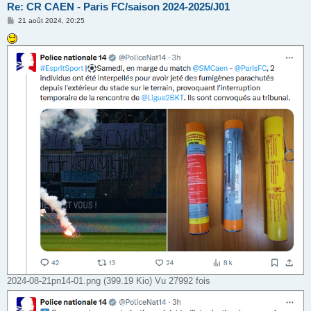
Re: CR CAEN - Paris FC/saison 2024-2025/J01
M
21 août 2024, 20:25
e
s
s
a
g
e
2024-08-21pn14-01.png (399.19 Kio) Vu 27992 fois