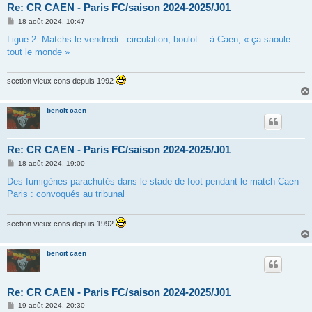
Re: CR CAEN - Paris FC/saison 2024-2025/J01
M
18 août 2024, 10:47
e
s
Ligue 2. Matchs le vendredi : circulation, boulot… à Caen, « ça saoule
s
tout le monde »
a
g
e
section vieux cons depuis 1992
benoit caen
Re: CR CAEN - Paris FC/saison 2024-2025/J01
M
18 août 2024, 19:00
e
s
Des fumigènes parachutés dans le stade de foot pendant le match Caen-
s
Paris : convoqués au tribunal
a
g
e
section vieux cons depuis 1992
benoit caen
Re: CR CAEN - Paris FC/saison 2024-2025/J01
M
19 août 2024, 20:30