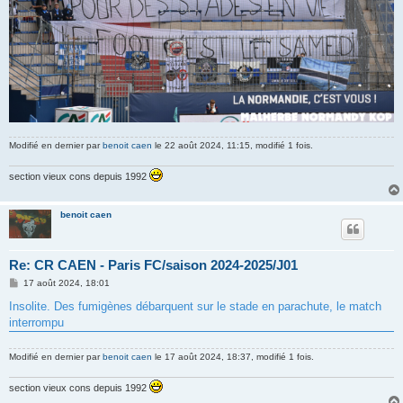
Modifié en dernier par
benoit caen
le 22 août 2024, 11:15, modifié 1 fois.
section vieux cons depuis 1992
benoit caen
Re: CR CAEN - Paris FC/saison 2024-2025/J01
M
17 août 2024, 18:01
e
s
Insolite. Des fumigènes débarquent sur le stade en parachute, le match
s
interrompu
a
g
e
Modifié en dernier par
benoit caen
le 17 août 2024, 18:37, modifié 1 fois.
section vieux cons depuis 1992