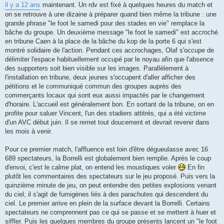
il y a 12 ans
maintenant. Un rdv est fixé à quelques heures du match et
on se retrouve à une dizaine à préparer quand bien même la tribune : une
grande phrase "le foot le samedi pour des stades en vie" remplace la
bâche du groupe. Un deuxième message "le foot le samedi" est accroché
en tribune Caen à la place de la bâche du kop de la porte 6 qui s'est
montré solidaire de l'action. Pendant ces accrochages, Olaf s'occupe de
délimiter l'espace habituellement occupé par le noyau afin que l'absence
des supporters soit bien visible sur les images. Parallèlement à
l'installation en tribune, deux jeunes s'occupent d'aller afficher des
pétitions et le communiqué commun des groupes auprès des
commerçants locaux qui sont eux aussi impactés par le changement
d'horaire. L'accueil est généralement bon. En sortant de la tribune, on en
profite pour saluer Vincent, l'un des stadiers attitrés, qui a été victime
d'un AVC début juin. Il se remet tout doucement et devrait revenir dans
les mois à venir.
Pour ce premier match, l'affluence est loin d'être dégueulasse avec 16
689 spectateurs, la Borrelli est globalement bien remplie. Après le coup
d'envoi, c'est le calme plat, on entend les moustiques voler
En fin
plutôt les commentaires des spectateurs sur le jeu proposé. Puis vers la
quinzième minute de jeu, on peut entendre des petites explosions venant
du ciel; il s'agit de fumigènes liés à des parachutes qui descendent du
ciel. Le premier arrive en plein de la surface devant la Borrelli. Certains
spectateurs ne comprennent pas ce qui se passe et se mettent à huer et
siffler. Puis les quelques membres du groupe présents lancent un "le foot