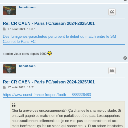
benoit caen
Re: CR CAEN - Paris FC/saison 2024-2025/J01
M
17 août 2024, 18:37
e
s
Des fumigènes-parachutes perturbent le début du match entre le SM
s
Caen et le Paris FC
a
g
e
section vieux cons depuis 1992
benoit caen
Re: CR CAEN - Paris FC/saison 2024-2025/J01
M
17 août 2024, 18:51
e
s
https://www.ouest-france.fr/sport/footb ... 88833f6483
s
a
g
e
(Sur la grève des encouragements). Ça change le charme du stade. Si
on avait gagné ce match, on n’en parlait peut-être pas. Les supporters
nous soutiennent tellement que je ne vais pas leur reprocher cet acte
mais forcément, ça fait un stade qui sonne creux. Et on adore les stades