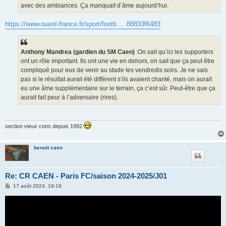
avec des ambiances. Ça manquait d’âme aujourd’hui.
https://www.ouest-france.fr/sport/footb ... 88833f6483
Anthony Mandrea (gardien du SM Caen)
:On sait qu’ici les supporters
ont un rôle important. Ils ont une vie en dehors, on sait que ça peut être
compliqué pour eux de venir au stade les vendredis soirs. Je ne sais
pas si le résultat aurait été différent s’ils avaient chanté, mais on aurait
eu une âme supplémentaire sur le terrain, ça c’est sûr. Peut-être que ça
aurait fait peur à l’adversaire (rires).
section vieux cons depuis 1992
benoit caen
Re: CR CAEN - Paris FC/saison 2024-2025/J01
M
17 août 2024, 19:19
e
s
s
a
g
e