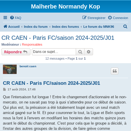
Malherbe Normandy Kop
FAQ
S’enregistrer
Connexion
R
Accueil
Index du forum
Index des forums
Le forum du MNK96
e
CR CAEN - Paris FC/saison 2024-2025/J01
c
Modérateur :
Responsables
h
Rechercher
Recherche avancée
Répondre
e
12 messages • Page
1
sur
1
r
benoit caen
c
h
CR CAEN - Paris FC/saison 2024-2025/J01
e
M
17 août 2024, 17:46
r
e
s
Que l'intersaison fut longue ! Entre le changement d'actionnaire et le non-
s
mercato, on ne savait pas trop à quoi s'attendre pour ce début de saison.
a
g
Qui plus est, la présaison a été totalement loupé avec un seul match
e
amical gagné sur le fil. Et pour couronner le tout, la Ligue et BeIn sports
nous la font à l'envers en modifiant les horaires des matchs quinze jours
avant le début du championnat. C'est pour cela que le groupe a décidé, à
l'instar des autres groupes de la division, de faire grève comme