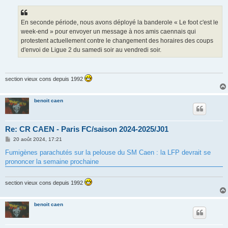
En seconde période, nous avons déployé la banderole « Le foot c'est le
week-end » pour envoyer un message à nos amis caennais qui
protestent actuellement contre le changement des horaires des coups
d'envoi de Ligue 2 du samedi soir au vendredi soir.
section vieux cons depuis 1992
benoit caen
Re: CR CAEN - Paris FC/saison 2024-2025/J01
M
20 août 2024, 17:21
e
s
Fumigènes parachutés sur la pelouse du SM Caen : la LFP devrait se
s
prononcer la semaine prochaine
a
g
e
section vieux cons depuis 1992
benoit caen