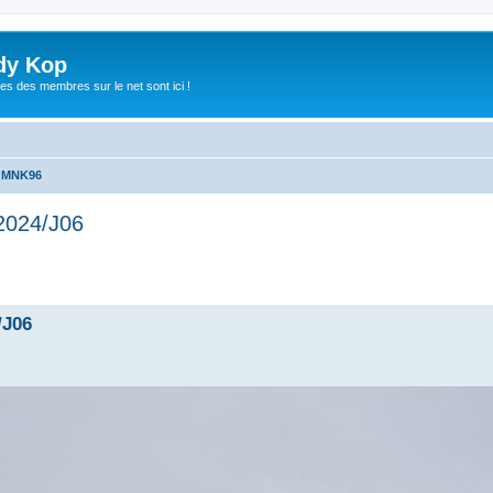
dy Kop
es des membres sur le net sont ici !
u MNK96
2024/J06
che avancée
/J06