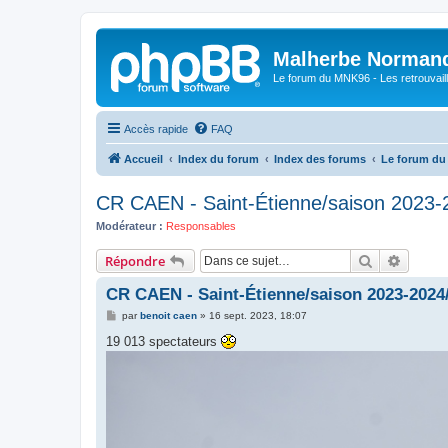
Malherbe Norman
Le forum du MNK96 - Les retrouvaill
Accès rapide
FAQ
Accueil
Index du forum
Index des forums
Le forum d
CR CAEN - Saint-Étienne/saison 2023-
Modérateur :
Responsables
Rechercher
Recher
Répondre
CR CAEN - Saint-Étienne/saison 2023-2024
M
par
benoit caen
»
16 sept. 2023, 18:07
e
s
19 013 spectateurs
s
a
g
e