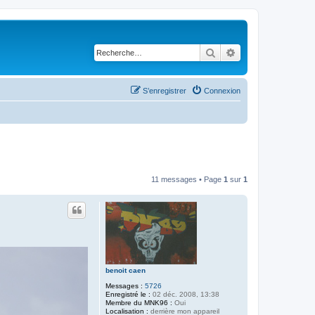
Rechercher
Recherche avancé
S’enregistrer
Connexion
11 messages • Page
1
sur
1
benoit caen
Messages :
5726
Enregistré le :
02 déc. 2008, 13:38
Membre du MNK96 :
Oui
Localisation :
derrière mon appareil