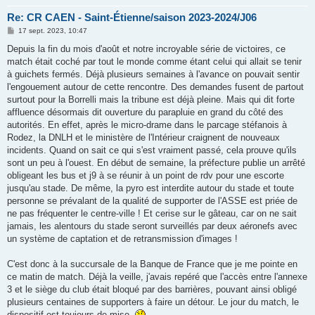
Re: CR CAEN - Saint-Étienne/saison 2023-2024/J06
M
17 sept. 2023, 10:47
e
s
Depuis la fin du mois d'août et notre incroyable série de victoires, ce
s
match était coché par tout le monde comme étant celui qui allait se tenir
a
g
à guichets fermés. Déjà plusieurs semaines à l'avance on pouvait sentir
e
l'engouement autour de cette rencontre. Des demandes fusent de partout
surtout pour la Borrelli mais la tribune est déjà pleine. Mais qui dit forte
affluence désormais dit ouverture du parapluie en grand du côté des
autorités. En effet, après le micro-drame dans le parcage stéfanois à
Rodez, la DNLH et le ministère de l'Intérieur craignent de nouveaux
incidents. Quand on sait ce qui s'est vraiment passé, cela prouve qu'ils
sont un peu à l'ouest. En début de semaine, la préfecture publie un arrêté
obligeant les bus et j9 à se réunir à un point de rdv pour une escorte
jusqu'au stade. De même, la pyro est interdite autour du stade et toute
personne se prévalant de la qualité de supporter de l'ASSE est priée de
ne pas fréquenter le centre-ville ! Et cerise sur le gâteau, car on ne sait
jamais, les alentours du stade seront surveillés par deux aéronefs avec
un système de captation et de retransmission d'images !
C'est donc à la succursale de la Banque de France que je me pointe en
ce matin de match. Déjà la veille, j'avais repéré que l'accès entre l'annexe
3 et le siège du club était bloqué par des barrières, pouvant ainsi obligé
plusieurs centaines de supporters à faire un détour. Le jour du match, le
dispositif est toujours de mise.