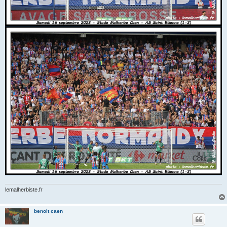
lemalherbiste.fr
benoit caen