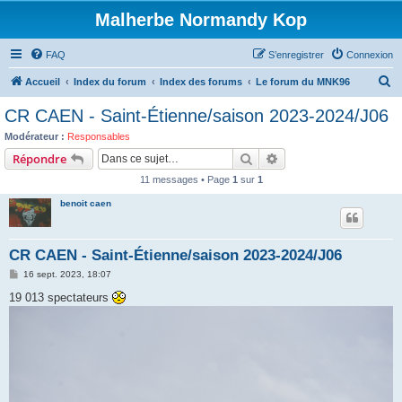
Malherbe Normandy Kop
FAQ
S’enregistrer
Connexion
R
Accueil
Index du forum
Index des forums
Le forum du MNK96
e
CR CAEN - Saint-Étienne/saison 2023-2024/J06
c
Modérateur :
Responsables
h
Rechercher
Recherche avancée
Répondre
e
11 messages • Page
1
sur
1
r
benoit caen
c
h
CR CAEN - Saint-Étienne/saison 2023-2024/J06
e
M
16 sept. 2023, 18:07
r
e
s
19 013 spectateurs
s
a
g
e