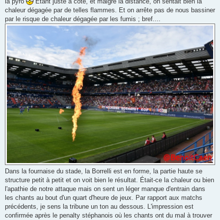
la pyro
Etant juste à côté, et malgré la distance, on sentait bien la
chaleur dégagée par de telles flammes. Et on arrête pas de nous bassiner
par le risque de chaleur dégagée par les fumis ; bref....
Dans la fournaise du stade, la Borrelli est en forme, la partie haute se
structure petit à petit et on voit bien le résultat. Était-ce la chaleur ou bien
l'apathie de notre attaque mais on sent un léger manque d'entrain dans
les chants au bout d'un quart d'heure de jeux. Par rapport aux matchs
précédents, je sens la tribune un ton au dessous. L'impression est
confirmée après le penalty stéphanois où les chants ont du mal à trouver