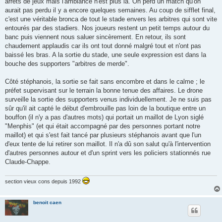
arrêts de jeux mais l'ambiance n'est plus là. On perd un match qu'on
aurait pas perdu il y a encore quelques semaines. Au coup de sifflet final,
c'est une véritable bronca de tout le stade envers les arbitres qui sont vite
entourés par des stadiers. Nos joueurs restent un petit temps autour du
banc puis viennent nous saluer sincèrement. En retour, ils sont
chaudement applaudis car ils ont tout donné malgré tout et n'ont pas
baissé les bras. A la sortie du stade, une seule expression est dans la
bouche des supporters "arbitres de merde".
Côté stéphanois, la sortie se fait sans encombre et dans le calme ; le
préfet supervisant sur le terrain la bonne tenue des affaires. Le drone
surveille la sortie des supporters venus individuellement. Je ne suis pas
sûr qu'il ait capté le début d'embrouille pas loin de la boutique entre un
bouffon (il n'y a pas d'autres mots) qui portait un maillot de Lyon siglé
"Menphis" (et qui était accompagné par des personnes portant notre
maillot) et qui s'est fait tancé par plusieurs stéphanois avant que l'un
d'eux tente de lui retirer son maillot. Il n'a dû son salut qu'à l'intervention
d'autres personnes autour et d'un sprint vers les policiers stationnés rue
Claude-Chappe.
section vieux cons depuis 1992
benoit caen