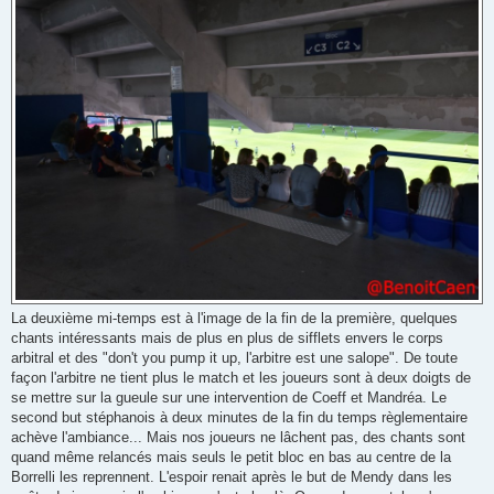
La deuxième mi-temps est à l'image de la fin de la première, quelques
chants intéressants mais de plus en plus de sifflets envers le corps
arbitral et des "don't you pump it up, l'arbitre est une salope". De toute
façon l'arbitre ne tient plus le match et les joueurs sont à deux doigts de
se mettre sur la gueule sur une intervention de Coeff et Mandréa. Le
second but stéphanois à deux minutes de la fin du temps règlementaire
achève l'ambiance... Mais nos joueurs ne lâchent pas, des chants sont
quand même relancés mais seuls le petit bloc en bas au centre de la
Borrelli les reprennent. L'espoir renait après le but de Mendy dans les