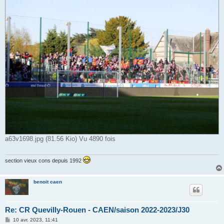
a63v1698.jpg (81.56 Kio) Vu 4890 fois
section vieux cons depuis 1992
benoit caen
Re: CR Quevilly-Rouen - CAEN/saison 2022-2023/J30
M
10 avr. 2023, 11:41