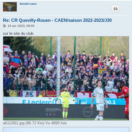
benoit caen
Re: CR Quevilly-Rouen - CAEN/saison 2022-2023/J30
M
10 avr. 2023, 09:06
e
s
sur le site du club
s
a
g
e
a61i1561.jpg (96.72 Kio) Vu 4890 fois