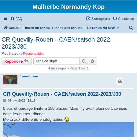
Malherbe Normandy Kop
FAQ
S’enregistrer
Connexion
R
Accueil
Index du forum
Index des forums
Le forum du MNK96
e
CR Quevilly-Rouen - CAEN/saison 2022-
c
2023/J30
h
Modérateur :
Responsables
e
Rechercher
Recherche avancée
Répondre
r
4 messages • Page
1
sur
1
c
benoit caen
h
e
CR Quevilly-Rouen - CAEN/saison 2022-2023/J30
r
M
08 avr. 2023, 22:11
e
s
5 bus et parcage limité à 350 places. Mais il y avait plein de Caennais
s
dans les autres tribunes.
a
g
Merci aux différents photographes
e