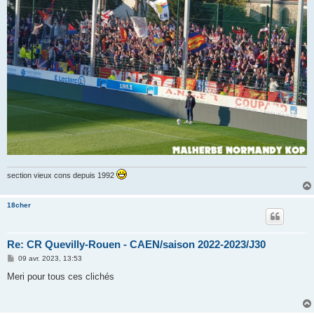
section vieux cons depuis 1992
18cher
Re: CR Quevilly-Rouen - CAEN/saison 2022-2023/J30
M
09 avr. 2023, 13:53
e
s
Meri pour tous ces clichés
s
a
g
e