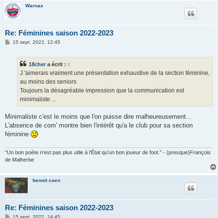
Warnax
Re: Féminines saison 2022-2023
M
15 sept. 2022, 12:45
e
s
s
18cher
a écrit :
↑
a
g
J 'aimerais vraiment une présentation exhaustive de la section féminine,
e
au moins des seniors
Toujours la désagréable impression que la communication est
minimaliste ...
Minimaliste c'est le moins que l'on puisse dire malheureusement...
L'absence de com' montre bien l'intérêt qu'a le club pour sa section
féminine
“Un bon poète n’est pas plus utile à l’État qu’un bon joueur de foot.” - (presque)François
de Malherbe
benoit caen
Re: Féminines saison 2022-2023
M
15 sept. 2022, 14:45