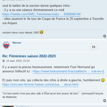
e
s
seul le twitter de la section donne quelques infos :
s
- il y a eu une séance d'entrainement ce midi
a
g
https://twitter.com/SMC_Feminines/statu ... 8305695744
e
- elles joueront le 3e tour de Coupe de France le 25 septembre à Tourville
sur Arques
section vieux cons depuis 1992
Warnax
Re: Féminines saison 2022-2023
M
15 sept. 2022, 22:22
e
s
Il y a aussi la presse heureusement, notamment
Foot Normand
qui
s
annonce l'effectif ici :
https://www.footnormand.fr/actualites/s ... soit-en-r1
a
g
e
Et puis mon site, qui collecte des infos à droite à gauche, humblement
https://smcaen-feminin.footeo.com/actua ... aison.html
“Un bon poète n’est pas plus utile à l’État qu’un bon joueur de foot.” - (presque)François
de Malherbe