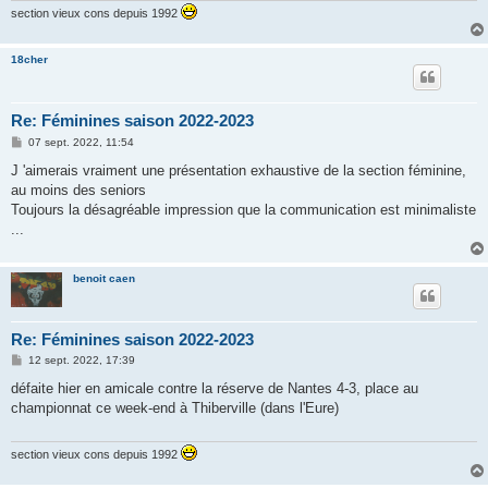
section vieux cons depuis 1992
18cher
Re: Féminines saison 2022-2023
M
07 sept. 2022, 11:54
e
s
J 'aimerais vraiment une présentation exhaustive de la section féminine,
s
au moins des seniors
a
g
Toujours la désagréable impression que la communication est minimaliste
e
...
benoit caen
Re: Féminines saison 2022-2023
M
12 sept. 2022, 17:39
e
s
défaite hier en amicale contre la réserve de Nantes 4-3, place au
s
championnat ce week-end à Thiberville (dans l'Eure)
a
g
e
section vieux cons depuis 1992