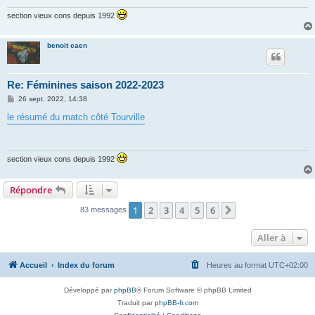
e
section vieux cons depuis 1992
benoit caen
Re: Féminines saison 2022-2023
M
26 sept. 2022, 14:38
e
s
le résumé du match côté Tourville
s
a
g
e
section vieux cons depuis 1992
Répondre
1
2
3
4
5
6
Suivante
83 messages
Aller à
Accueil
Index du forum
Heures au format
UTC+02:00
Développé par
phpBB
® Forum Software © phpBB Limited
Traduit par
phpBB-fr.com