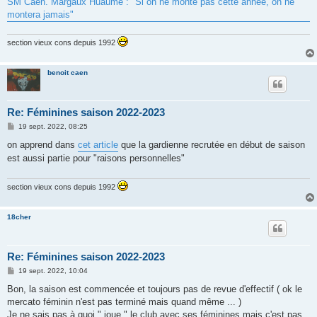
SM Caen. Margaux Huaumé : "Si on ne monte pas cette année, on ne
a
g
montera jamais"
e
section vieux cons depuis 1992
benoit caen
Re: Féminines saison 2022-2023
M
19 sept. 2022, 08:25
e
s
on apprend dans
cet article
que la gardienne recrutée en début de saison
s
est aussi partie pour "raisons personnelles"
a
g
e
section vieux cons depuis 1992
18cher
Re: Féminines saison 2022-2023
M
19 sept. 2022, 10:04
e
s
Bon, la saison est commencée et toujours pas de revue d'effectif ( ok le
s
mercato féminin n'est pas terminé mais quand même ... )
a
g
Je ne sais pas à quoi " joue " le club avec ses féminines mais c'est pas