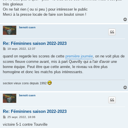
e
très glorieux
On ne fait rien ( ou si peu ) pour intéresser le public
Merci à la presse locale de faire son boulot sinon !
benoit caen
Re: Féminines saison 2022-2023
M
19 sept. 2022, 12:37
e
s
quand on regarde les scores de cette
première journée
, on ne voit plus de
s
scores fleuve comme avant, mis à part Quevilly qui a l'air d'avoir une
a
g
bonne équipe. Peut être que cette année, le niveau va être plus
e
homogène et donc les matchs plus intéressants.
section vieux cons depuis 1992
benoit caen
Re: Féminines saison 2022-2023
M
25 sept. 2022, 18:06
e
s
victoire 5-1 contre Tourville
s