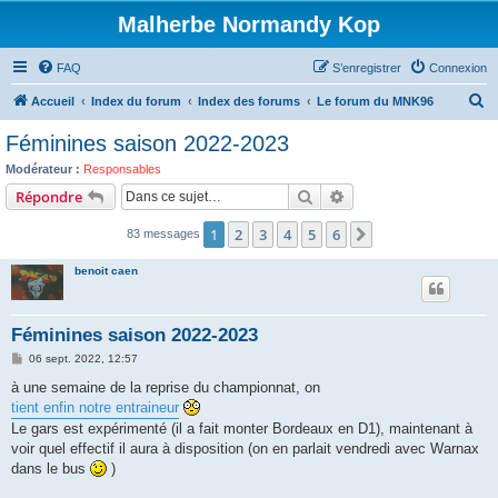
Malherbe Normandy Kop
FAQ
S’enregistrer
Connexion
R
Accueil
Index du forum
Index des forums
Le forum du MNK96
e
Féminines saison 2022-2023
c
Modérateur :
Responsables
h
Rechercher
Recherche avancée
Répondre
e
1
2
3
4
5
6
Suivante
83 messages
r
c
benoit caen
h
e
Féminines saison 2022-2023
r
M
06 sept. 2022, 12:57
e
s
à une semaine de la reprise du championnat, on
s
tient enfin notre entraineur
a
g
Le gars est expérimenté (il a fait monter Bordeaux en D1), maintenant à
e
voir quel effectif il aura à disposition (on en parlait vendredi avec Warnax
dans le bus
)