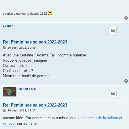
a
g
e
section vieux cons depuis 1992
18cher
Re: Féminines saison 2022-2023
M
26 sept. 2022, 12:45
e
s
Avec une certaine " Adama Fall " comme buteuse
s
Nouvelle joueuse j'imagine
a
g
Qui est - elle ?
e
D 'où vient - elle ?
Mystère et boule de gomme ...
benoit caen
Re: Féminines saison 2022-2023
M
26 sept. 2022, 13:27
e
s
aucune idée. Par contre le club a mis à jour
le calendrier de la saison
et
s
l'effectif
sur son site.
a
g