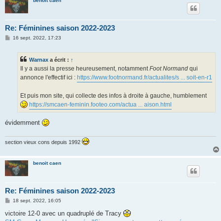
benoit caen
Re: Féminines saison 2022-2023
M
16 sept. 2022, 17:23
e
s
s
Warnax
a écrit :
↑
a
g
Il y a aussi la presse heureusement, notamment
Foot Normand
qui
e
annonce l'effectif ici :
https://www.footnormand.fr/actualites/s ... soit-en-r1
Et puis mon site, qui collecte des infos à droite à gauche, humblement
https://smcaen-feminin.footeo.com/actua ... aison.html
évidemment
section vieux cons depuis 1992
benoit caen
Re: Féminines saison 2022-2023
M
18 sept. 2022, 16:05
e
s
victoire 12-0 avec un quadruplé de Tracy
s