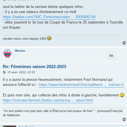
e
s
seul le twitter de la section donne quelques infos :
s
- il y a eu une séance d'entrainement ce midi
a
g
https://twitter.com/SMC_Feminines/statu ... 8305695744
e
- elles joueront le 3e tour de Coupe de France le 25 septembre à Tourville
sur Arques
section vieux cons depuis 1992
Warnax
Re: Féminines saison 2022-2023
M
15 sept. 2022, 22:22
e
s
Il y a aussi la presse heureusement, notamment
Foot Normand
qui
s
annonce l'effectif ici :
https://www.footnormand.fr/actualites/s ... soit-en-r1
a
g
e
Et puis mon site, qui collecte des infos à droite à gauche, humblement
https://smcaen-feminin.footeo.com/actua ... aison.html
“Un bon poète n’est pas plus utile à l’État qu’un bon joueur de foot.” - (presque)François
de Malherbe