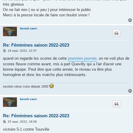
e
très glorieux
On ne fait rien ( ou si peu ) pour intéresser le public
Merci à la presse locale de faire son boulot sinon !
benoit caen
Re: Féminines saison 2022-2023
M
19 sept. 2022, 12:37
e
s
quand on regarde les scores de cette
première journée
, on ne voit plus de
s
scores fleuve comme avant, mis à part Quevilly qui a l'air d'avoir une
a
g
bonne équipe. Peut être que cette année, le niveau va être plus
e
homogène et donc les matchs plus intéressants.
section vieux cons depuis 1992
benoit caen
Re: Féminines saison 2022-2023
M
25 sept. 2022, 18:06
e
s
victoire 5-1 contre Tourville
s