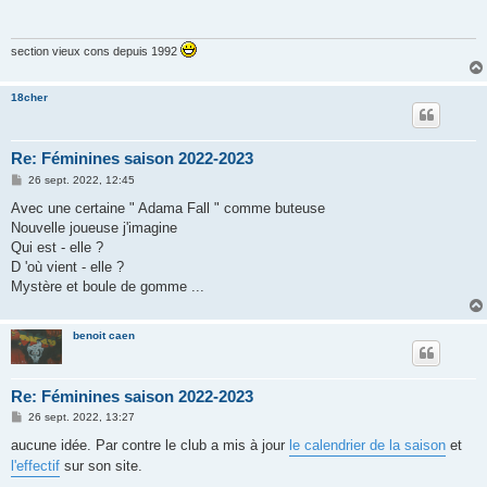
a
g
e
section vieux cons depuis 1992
18cher
Re: Féminines saison 2022-2023
M
26 sept. 2022, 12:45
e
s
Avec une certaine " Adama Fall " comme buteuse
s
Nouvelle joueuse j'imagine
a
g
Qui est - elle ?
e
D 'où vient - elle ?
Mystère et boule de gomme ...
benoit caen
Re: Féminines saison 2022-2023
M
26 sept. 2022, 13:27
e
s
aucune idée. Par contre le club a mis à jour
le calendrier de la saison
et
s
l'effectif
sur son site.
a
g