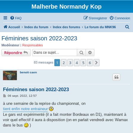
Malherbe Normandy Kop
FAQ
S’enregistrer
Connexion
R
Accueil
Index du forum
Index des forums
Le forum du MNK96
e
Féminines saison 2022-2023
c
Modérateur :
Responsables
h
Rechercher
Recherche avancée
Répondre
e
1
2
3
4
5
6
Suivante
83 messages
r
c
benoit caen
h
e
Féminines saison 2022-2023
r
M
06 sept. 2022, 12:57
e
s
à une semaine de la reprise du championnat, on
s
tient enfin notre entraineur
a
g
Le gars est expérimenté (il a fait monter Bordeaux en D1), maintenant à
e
voir quel effectif il aura à disposition (on en parlait vendredi avec Warnax
dans le bus
)