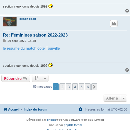
e
section vieux cons depuis 1992
benoit caen
Re: Féminines saison 2022-2023
M
26 sept. 2022, 14:38
e
s
le résumé du match côté Tourville
s
a
g
e
section vieux cons depuis 1992
Répondre
1
2
3
4
5
6
Suivante
83 messages
Aller à
Accueil
Index du forum
Heures au format
UTC+02:00
Développé par
phpBB
® Forum Software © phpBB Limited
Traduit par
phpBB-fr.com