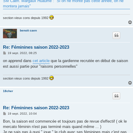
SM Caen. Margaux Huaumé : "Si on ne monte pas cette année, on ne
a
g
montera jamais"
e
section vieux cons depuis 1992
benoit caen
Re: Féminines saison 2022-2023
M
19 sept. 2022, 08:25
e
s
on apprend dans
cet article
que la gardienne recrutée en début de saison
s
est aussi partie pour "raisons personnelles"
a
g
e
section vieux cons depuis 1992
18cher
Re: Féminines saison 2022-2023
M
19 sept. 2022, 10:04
e
s
Bon, la saison est commencée et toujours pas de revue d'effectif ( ok le
s
mercato féminin n'est pas terminé mais quand même ... )
a
g
Je ne sais pas à quoi " joue " le club avec ses féminines mais c'est pas