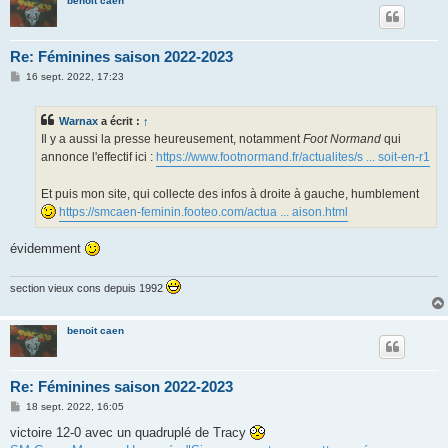
benoit caen
Re: Féminines saison 2022-2023
M
16 sept. 2022, 17:23
e
s
s
Warnax
a écrit :
↑
a
g
Il y a aussi la presse heureusement, notamment
Foot Normand
qui
e
annonce l'effectif ici :
https://www.footnormand.fr/actualites/s ... soit-en-r1
Et puis mon site, qui collecte des infos à droite à gauche, humblement
https://smcaen-feminin.footeo.com/actua ... aison.html
évidemment
section vieux cons depuis 1992
benoit caen
Re: Féminines saison 2022-2023
M
18 sept. 2022, 16:05
e
s
victoire 12-0 avec un quadruplé de Tracy
s