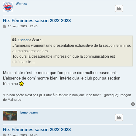
Warnax
Re: Féminines saison 2022-2023
M
15 sept. 2022, 12:45
e
s
s
18cher
a écrit :
↑
a
g
J 'aimerais vraiment une présentation exhaustive de la section féminine,
e
au moins des seniors
Toujours la désagréable impression que la communication est
minimaliste ...
Minimaliste c'est le moins que l'on puisse dire malheureusement...
L'absence de com' montre bien l'intérêt qu'a le club pour sa section
féminine
“Un bon poète n’est pas plus utile à l’État qu’un bon joueur de foot.” - (presque)François
de Malherbe
benoit caen
Re: Féminines saison 2022-2023
M
15 sept. 2022, 14:45