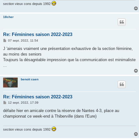
section vieux cons depuis 1992
18cher
Re: Féminines saison 2022-2023
M
07 sept. 2022, 11:54
e
s
J 'aimerais vraiment une présentation exhaustive de la section féminine,
s
au moins des seniors
a
g
Toujours la désagréable impression que la communication est minimaliste
e
...
benoit caen
Re: Féminines saison 2022-2023
M
12 sept. 2022, 17:39
e
s
défaite hier en amicale contre la réserve de Nantes 4-3, place au
s
championnat ce week-end à Thiberville (dans l'Eure)
a
g
e
section vieux cons depuis 1992