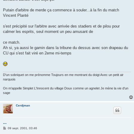
Putain d'arbitre de merde ça commence à souler...à la fin du match
Vincent Planté
s'est précipité sur l'arbitre avec arrivée des stadiers et de pilou pour
calmer les esprits, seul moment un peu amusant de
ce match.
Ah si, ya aussi le gamin dans la tribune du dessus avec son drapeau du
CU qui s'est fait viré en 2eme mi-temps
D'un sobriquet on me prénomme Toujours en me montrant du doigt Avec un petit air
narquois
On m'appelle Simplet L'Innocent du village Doux comme un agnelet Je mène la vie d'un
sage
Cerdjman
...
M
09 sept. 2001, 03:46
e