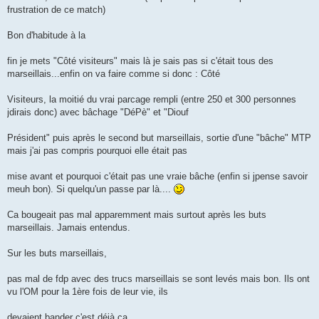
frustration de ce match)
Bon d'habitude à la
fin je mets "Côté visiteurs" mais là je sais pas si c'était tous des
marseillais...enfin on va faire comme si donc : Côté
Visiteurs, la moitié du vrai parcage rempli (entre 250 et 300 personnes
jdirais donc) avec bâchage "DéPè" et "Diouf
Président" puis après le second but marseillais, sortie d'une "bâche" MTP
mais j'ai pas compris pourquoi elle était pas
mise avant et pourquoi c'était pas une vraie bâche (enfin si jpense savoir
meuh bon). Si quelqu'un passe par là....
Ca bougeait pas mal apparemment mais surtout après les buts
marseillais. Jamais entendus.
Sur les buts marseillais,
pas mal de fdp avec des trucs marseillais se sont levés mais bon. Ils ont
vu l'OM pour la 1ère fois de leur vie, ils
devaient bander c'est déjà ça.