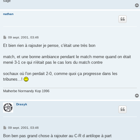
sage
nathan
M
09 sept. 2001, 03:46
e
s
Et bien rien à rajouter je pense, c'était une très bon
s
a
g
match, et une bonne ambiance pendant le match meme quand on était
e
mené 3-1 ce qui n'était pas le cas lors du match contre
sochaux où l'on perdait 2-0, comme quoi ça progresse dans les
tribunes...!
Malherbe Normandy Kop 1996
Drasyk
M
09 sept. 2001, 03:46
e
s
Bon ben pas grand chose à rajouter au C-R d antilope à part
s