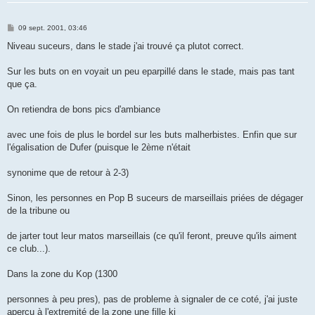
M
09 sept. 2001, 03:46
e
s
Niveau suceurs, dans le stade j'ai trouvé ça plutot correct.
s
a
g
Sur les buts on en voyait un peu eparpillé dans le stade, mais pas tant
e
que ça.
On retiendra de bons pics d'ambiance
avec une fois de plus le bordel sur les buts malherbistes. Enfin que sur
l'égalisation de Dufer (puisque le 2ème n'était
synonime que de retour à 2-3)
Sinon, les personnes en Pop B suceurs de marseillais priées de dégager
de la tribune ou
de jarter tout leur matos marseillais (ce qu'il feront, preuve qu'ils aiment
ce club...).
Dans la zone du Kop (1300
personnes à peu pres), pas de probleme à signaler de ce coté, j'ai juste
aperçu à l'extremité de la zone une fille ki