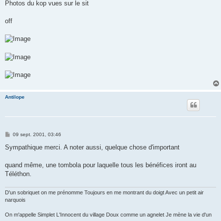
s
Photos du kop vues sur le sit
s
a
g
off
e
Antilope
M
09 sept. 2001, 03:46
e
s
Sympathique merci. A noter aussi, quelque chose d'important
s
a
g
quand même, une tombola pour laquelle tous les bénéfices iront au
e
Téléthon.
D'un sobriquet on me prénomme Toujours en me montrant du doigt Avec un petit air
narquois
On m'appelle Simplet L'Innocent du village Doux comme un agnelet Je mène la vie d'un