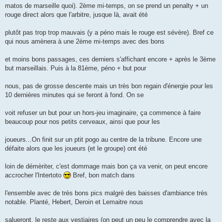
matos de marseille quoi). 2ème mi-temps, on se prend un penalty + un
rouge direct alors que l'arbitre, jusque là, avait été
plutôt pas trop trop mauvais (y a péno mais le rouge est sévère). Bref ce
qui nous amènera à une 2ème mi-temps avec des bons
et moins bons passages, ces derniers s'affichant encore + après le 3ème
but marseillais. Puis à la 81ème, péno + but pour
nous, pas de grosse descente mais un très bon regain d'énergie pour les
10 dernières minutes qui se feront à fond. On se
voit refuser un but pour un hors-jeu imaginaire, ça commence à faire
beaucoup pour nos petits cerveaux, ainsi que pour les
joueurs...On finit sur un ptit pogo au centre de la tribune. Encore une
défaite alors que les joueurs (et le groupe) ont été
loin de démèriter, c'est dommage mais bon ça va venir, on peut encore
accrocher l'Intertoto
Bref, bon match dans
l'ensemble avec de très bons pics malgrè des baisses d'ambiance très
notable. Planté, Hebert, Deroin et Lemaitre nous
salueront, le reste aux vestiaires (on peut un peu le comprendre avec la