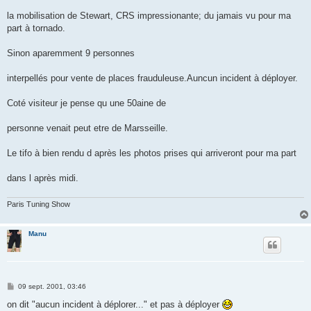
a
g
la mobilisation de Stewart, CRS impressionante; du jamais vu pour ma
e
part à tornado.
Sinon aparemment 9 personnes
interpellés pour vente de places frauduleuse.Auncun incident à déployer.
Coté visiteur je pense qu une 50aine de
personne venait peut etre de Marsseille.
Le tifo à bien rendu d après les photos prises qui arriveront pour ma part
dans l après midi.
Paris Tuning Show
Manu
M
09 sept. 2001, 03:46
e
s
on dit "aucun incident à déplorer..." et pas à déployer
s