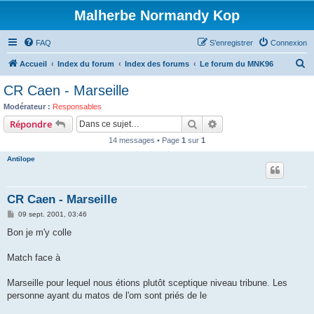
Malherbe Normandy Kop
FAQ
S’enregistrer
Connexion
R
Accueil
Index du forum
Index des forums
Le forum du MNK96
e
CR Caen - Marseille
c
Modérateur :
Responsables
h
Rechercher
Recherche avancée
Répondre
e
14 messages • Page
1
sur
1
r
Antilope
c
h
CR Caen - Marseille
e
M
09 sept. 2001, 03:46
r
e
s
Bon je m'y colle
s
a
g
Match face à
e
Marseille pour lequel nous étions plutôt sceptique niveau tribune. Les
personne ayant du matos de l'om sont priés de le