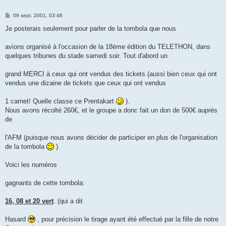
M
09 sept. 2001, 03:46
e
s
Je posterais seulement pour parler de la tombola que nous
s
a
g
avions organisé à l'occasion de la 18éme édition du TELETHON, dans
e
quelques tribunes du stade samedi soir. Tout d'abord un
grand MERCI à ceux qui ont vendus des tickets (aussi bien ceux qui ont
vendus une dizaine de tickets que ceux qui ont vendus
1 carnet! Quelle classe ce Prentakart
).
Nous avons récolté 260€, et le groupe a donc fait un don de 500€ auprés
de
l'AFM (puisque nous avons décider de participer en plus de l'organisation
de la tombola
).
Voici les numéros
gagnants de cette tombola:
16, 08 et 20 vert
. (qui a dit
Hasard
, pour précision le tirage ayant été effectué par la fille de notre