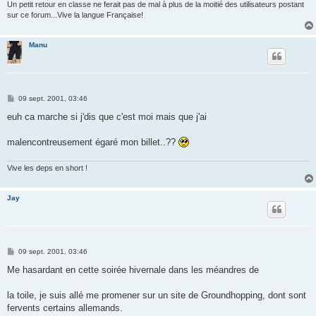
Un petit retour en classe ne ferait pas de mal à plus de la moitié des utilisateurs postant
sur ce forum...Vive la langue Française!
Manu
M
09 sept. 2001, 03:46
e
s
euh ca marche si j'dis que c'est moi mais que j'ai
s
a
g
malencontreusement égaré mon billet..??
e
Vive les deps en short !
Jay
M
09 sept. 2001, 03:46
e
s
Me hasardant en cette soirée hivernale dans les méandres de
s
a
g
la toile, je suis allé me promener sur un site de Groundhopping, dont sont
e
fervents certains allemands.