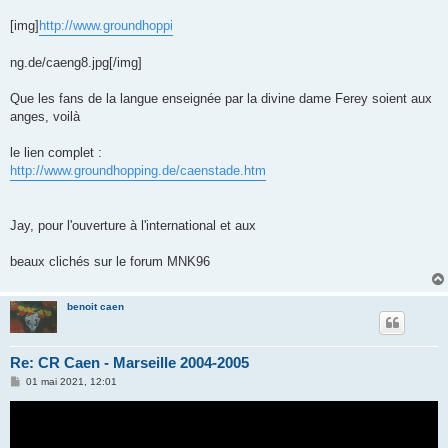
[img]
http://www.groundhoppi
ng.de/caeng8.jpg[/img]
Que les fans de la langue enseignée par la divine dame Ferey soient aux
anges, voilà
le lien complet :
http://www.groundhopping.de/caenstade.htm
Jay, pour l'ouverture à l'international et aux
beaux clichés sur le forum MNK96
benoit caen
Re: CR Caen - Marseille 2004-2005
M
01 mai 2021, 12:01
e
s
s
a
g