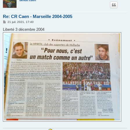
benoit caen
Re: CR Caen - Marseille 2004-2005
M
21 juil. 2021, 17:40
e
s
Liberté 3 décembre 2004
s
a
g
e