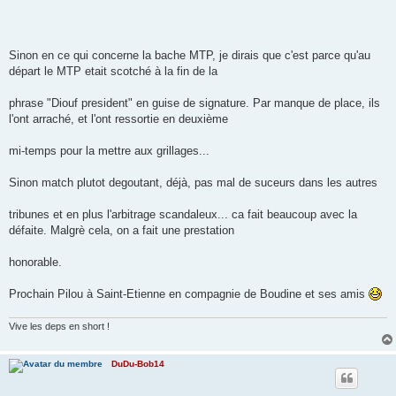
a
g
e
Sinon en ce qui concerne la bache MTP, je dirais que c'est parce qu'au
départ le MTP etait scotché à la fin de la
phrase "Diouf president" en guise de signature. Par manque de place, ils
l'ont arraché, et l'ont ressortie en deuxième
mi-temps pour la mettre aux grillages...
Sinon match plutot degoutant, déjà, pas mal de suceurs dans les autres
tribunes et en plus l'arbitrage scandaleux... ca fait beaucoup avec la
défaite. Malgrè cela, on a fait une prestation
honorable.
Prochain Pilou à Saint-Etienne en compagnie de Boudine et ses amis
Vive les deps en short !
DuDu-Bob14