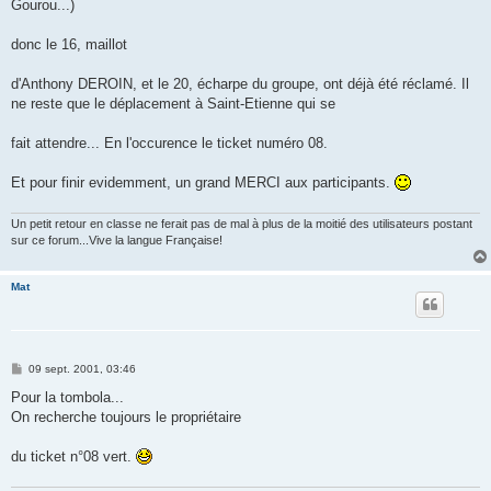
Gourou...)
donc le 16, maillot
d'Anthony DEROIN, et le 20, écharpe du groupe, ont déjà été réclamé. Il
ne reste que le déplacement à Saint-Etienne qui se
fait attendre... En l'occurence le ticket numéro 08.
Et pour finir evidemment, un grand MERCI aux participants.
Un petit retour en classe ne ferait pas de mal à plus de la moitié des utilisateurs postant
sur ce forum...Vive la langue Française!
Mat
M
09 sept. 2001, 03:46
e
s
Pour la tombola...
s
On recherche toujours le propriétaire
a
g
e
du ticket n°08 vert.