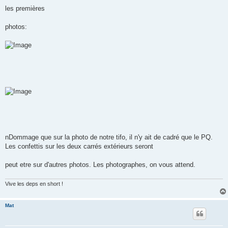
e
s
les premières
s
a
g
photos:
e
nDommage que sur la photo de notre tifo, il n'y ait de cadré que le PQ.
Les confettis sur les deux carrés extérieurs seront
peut etre sur d'autres photos. Les photographes, on vous attend.
Vive les deps en short !
Mat